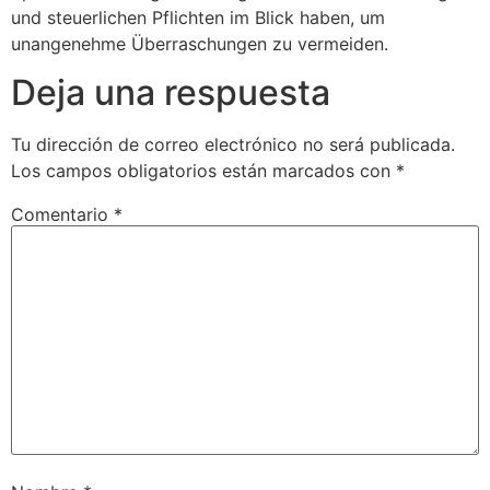
und steuerlichen Pflichten im Blick haben, um
unangenehme Überraschungen zu vermeiden.
Deja una respuesta
Tu dirección de correo electrónico no será publicada.
Los campos obligatorios están marcados con
*
Comentario
*