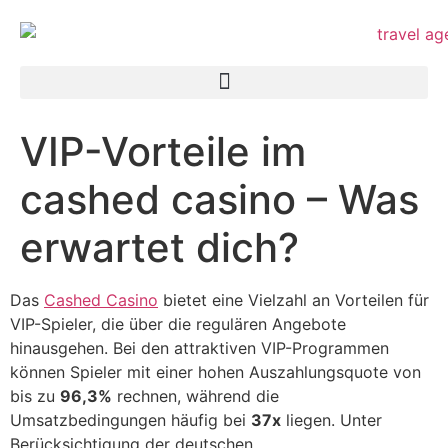
VIP-Vorteile im
cashed casino – Was
erwartet dich?
Das
Cashed Casino
bietet eine Vielzahl an Vorteilen für
VIP-Spieler, die über die regulären Angebote
hinausgehen. Bei den attraktiven VIP-Programmen
können Spieler mit einer hohen Auszahlungsquote von
bis zu
96,3%
rechnen, während die
Umsatzbedingungen häufig bei
37x
liegen. Unter
Berücksichtigung der deutschen