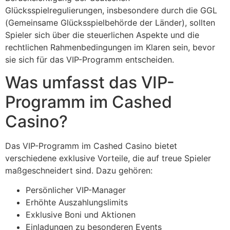
Glücksspielregulierungen, insbesondere durch die GGL
(Gemeinsame Glücksspielbehörde der Länder), sollten
Spieler sich über die steuerlichen Aspekte und die
rechtlichen Rahmenbedingungen im Klaren sein, bevor
sie sich für das VIP-Programm entscheiden.
Was umfasst das VIP-
Programm im Cashed
Casino?
Das VIP-Programm im Cashed Casino bietet
verschiedene exklusive Vorteile, die auf treue Spieler
maßgeschneidert sind. Dazu gehören:
Persönlicher VIP-Manager
Erhöhte Auszahlungslimits
Exklusive Boni und Aktionen
Einladungen zu besonderen Events