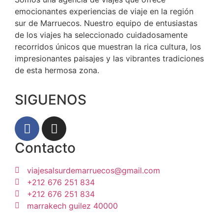
emocionantes experiencias de viaje en la región
sur de Marruecos. Nuestro equipo de entusiastas
de los viajes ha seleccionado cuidadosamente
recorridos únicos que muestran la rica cultura, los
impresionantes paisajes y las vibrantes tradiciones
de esta hermosa zona.
SIGUENOS
Contacto
viajesalsurdemarruecos@gmail.com
+212 676 251 834
+212 676 251 834
marrakech guilez 40000