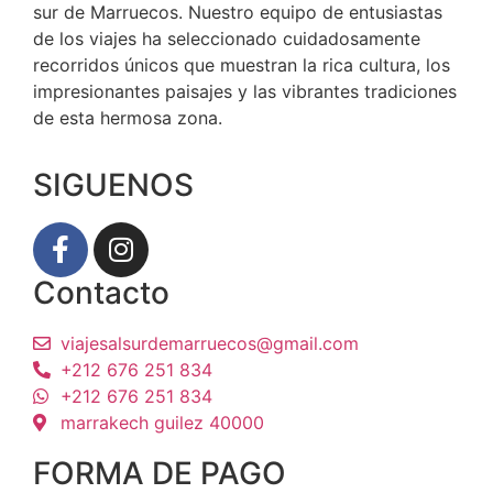
sur de Marruecos. Nuestro equipo de entusiastas
de los viajes ha seleccionado cuidadosamente
recorridos únicos que muestran la rica cultura, los
impresionantes paisajes y las vibrantes tradiciones
de esta hermosa zona.
SIGUENOS
Contacto
viajesalsurdemarruecos@gmail.com
+212 676 251 834
+212 676 251 834
marrakech guilez 40000
FORMA DE PAGO