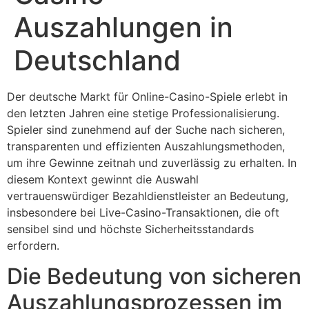
Auszahlungen in
Deutschland
Der deutsche Markt für Online-Casino-Spiele erlebt in
den letzten Jahren eine stetige Professionalisierung.
Spieler sind zunehmend auf der Suche nach sicheren,
transparenten und effizienten Auszahlungsmethoden,
um ihre Gewinne zeitnah und zuverlässig zu erhalten. In
diesem Kontext gewinnt die Auswahl
vertrauenswürdiger Bezahldienstleister an Bedeutung,
insbesondere bei Live-Casino-Transaktionen, die oft
sensibel sind und höchste Sicherheitsstandards
erfordern.
Die Bedeutung von sicheren
Auszahlungsprozessen im