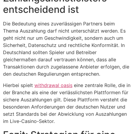
entscheidend ist
Die Bedeutung eines zuverlässigen Partners beim
Thema Auszahlung darf nicht unterschätzt werden. Es
geht nicht nur um Geschwindigkeit, sondern auch um
Sicherheit, Datenschutz und rechtliche Konformität. In
Deutschland sollten Spieler und Betreiber
gleichermaßen darauf vertrauen können, dass alle
Transaktionen durch zugelassene Anbieter erfolgen, die
den deutschen Regulierungen entsprechen.
Hierbei spielt
withdrawal oasis
eine zentrale Rolle, die in
der Branche als eine der verlässlichsten Plattformen für
sichere Auszahlungen gilt. Diese Plattform versteht die
besonderen Anforderungen der deutschen Nutzer und
setzt Standards bei der Abwicklung von Auszahlungen
im Live-Casino-Sektor.