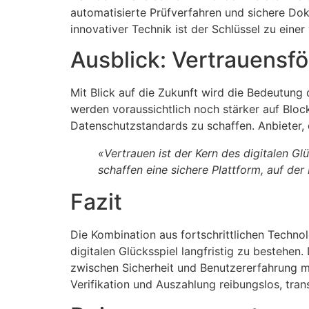
automatisierte Prüfverfahren und sichere D
innovativer Technik ist der Schlüssel zu eine
Ausblick: Vertrauensf
Mit Blick auf die Zukunft wird die Bedeutung
werden voraussichtlich noch stärker auf Bloc
Datenschutzstandards zu schaffen. Anbieter, d
«Vertrauen ist der Kern des digitalen G
schaffen eine sichere Plattform, auf der 
Fazit
Die Kombination aus fortschrittlichen Techno
digitalen Glücksspiel langfristig zu bestehen.
zwischen Sicherheit und Benutzererfahrung me
Verifikation und Auszahlung reibungslos, trans