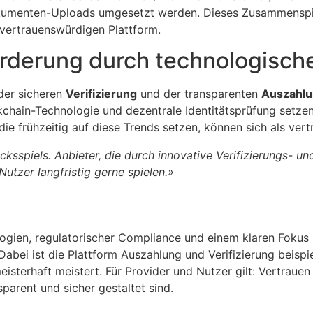
okumenten-Uploads umgesetzt werden. Dieses Zusammenspie
r vertrauenswürdigen Plattform.
örderung durch technologisch
 der sicheren
Verifizierung
und der transparenten
Auszahl
kchain-Technologie und dezentrale Identitätsprüfung setze
ie frühzeitig auf diese Trends setzen, können sich als ver
lücksspiels. Anbieter, die durch innovative Verifizierungs-
Nutzer langfristig gerne spielen.»
logien, regulatorischer Compliance und einem klaren Fokus
 Dabei ist die Plattform Auszahlung und Verifizierung beispi
isterhaft meistert. Für Provider und Nutzer gilt: Vertrau
parent und sicher gestaltet sind.