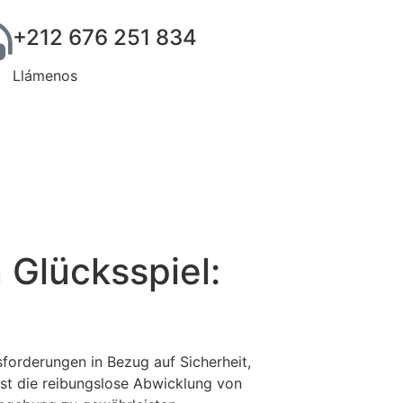
+212 676 251 834
Llámenos
 Glücksspiel:
forderungen in Bezug auf Sicherheit,
ist die reibungslose Abwicklung von