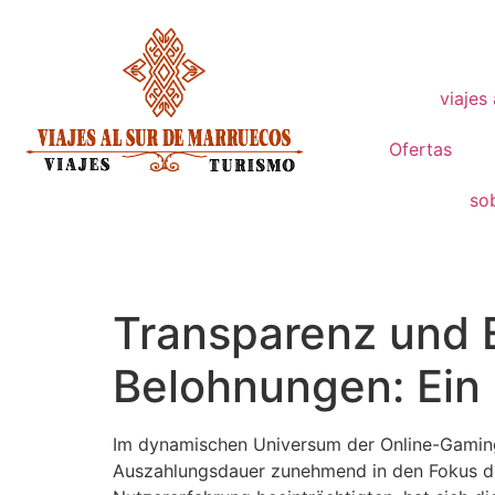
viajes
Ofertas
so
Transparenz und E
Belohnungen: Ein 
Im dynamischen Universum der Online-Gaming-P
Auszahlungsdauer zunehmend in den Fokus de