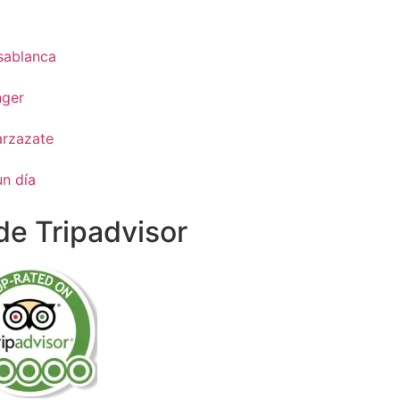
z
sablanca
nger
arzazate
un día
e Tripadvisor