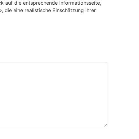
ck auf die entsprechende Informationsseite,
»
, die eine realistische Einschätzung Ihrer