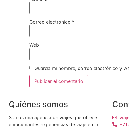
Correo electrónico
*
Web
Guarda mi nombre, correo electrónico y w
Quiénes somos
Con
Somos una agencia de viajes que ofrece
via
emocionantes experiencias de viaje en la
+21