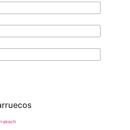
arruecos
rrakech