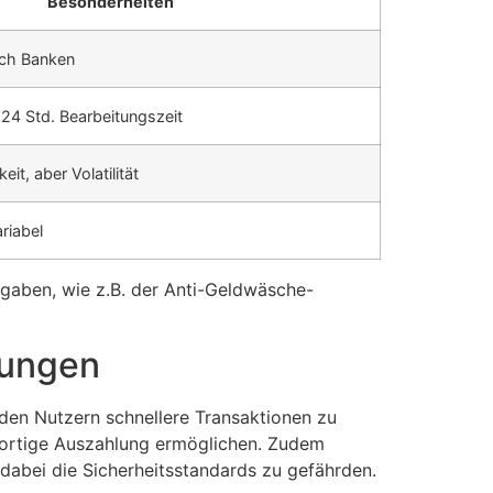
Besonderheiten
ch Banken
 24 Std. Bearbeitungszeit
t, aber Volatilität
riabel
rgaben, wie z.B. der Anti-Geldwäsche-
lungen
den Nutzern schnellere Transaktionen zu
fortige Auszahlung ermöglichen. Zudem
dabei die Sicherheitsstandards zu gefährden.