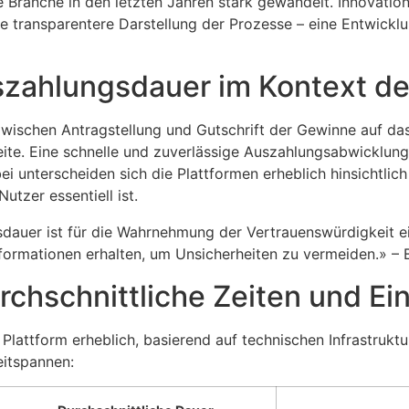
ie Branche in den letzten Jahren stark gewandelt. Innovati
e transparentere Darstellung der Prozesse – eine Entwicklun
zahlungsdauer im Kontext de
wischen Antragstellung und Gutschrift der Gewinne auf das 
ite. Eine schnelle und zuverlässige Auszahlungsabwicklung 
i unterscheiden sich die Plattformen erheblich hinsichtlich 
utzer essentiell ist.
dauer ist für die Wahrnehmung der Vertrauenswürdigkeit ei
Informationen erhalten, um Unsicherheiten zu vermeiden.» – 
chschnittliche Zeiten und Ein
 Plattform erheblich, basierend auf technischen Infrastrukt
eitspannen: