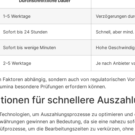
Durchschnittliche Dauer
1–5 Werktage
Verzögerungen dur
Sofort bis 24 Stunden
Schnell, aber mind.
Sofort bis wenige Minuten
Hohe Geschwindigkei
2–5 Werktage
Je nach Anbieter va
chen Faktoren abhängig, sondern auch von regulatorischen Vo
lumina besondere Prüfungen erfordern können.
tionen für schnellere Auszah
Technologien, um Auszahlungsprozesse zu optimieren und 
owährungen gewinnen an Bedeutung, da sie eine nahezu so
üfprozesse, um die Bearbeitungszeiten zu verkürzen, ohne 