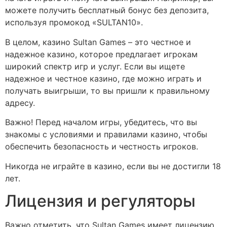
можете получить бесплатный бонус без депозита,
используя промокод «SULTAN10».
В целом, казино Sultan Games – это честное и
надежное казино, которое предлагает игрокам
широкий спектр игр и услуг. Если вы ищете
надежное и честное казино, где можно играть и
получать выигрыши, то вы пришли к правильному
адресу.
Важно! Перед началом игры, убедитесь, что вы
знакомы с условиями и правилами казино, чтобы
обеспечить безопасность и честность игроков.
Никогда не играйте в казино, если вы не достигли 18
лет.
Лицензия и регуляторы
Важно отметить, что Sultan Games имеет лицензию