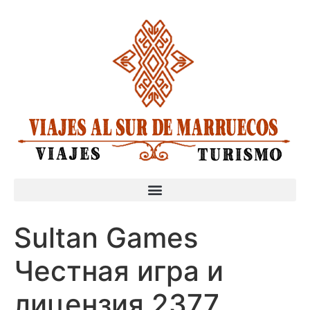
Sultan Games
Честная игра и
лицензия.2377