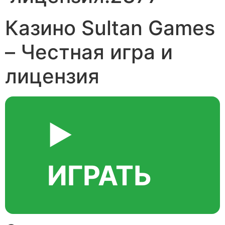
Казино Sultan Games
– Честная игра и
лицензия
▶️
ИГРАТЬ