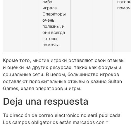
либо
готов
играла.
помоч
Операторы
очень
полезны, и
они всегда
готовы
помочь.
Кроме того, многие игроки оставляют свои отзывы
и оценки на других ресурсах, таких как форумы и
социальные сети. В целом, большинство игроков
оставляют положительные отзывы о казино Sultan
Games, хваля операторов и игры.
Deja una respuesta
Tu dirección de correo electrónico no será publicada.
Los campos obligatorios están marcados con
*