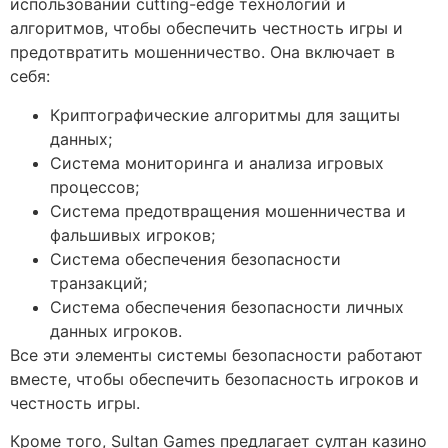
использовании cutting-edge технологий и
алгоритмов, чтобы обеспечить честность игры и
предотвратить мошенничество. Она включает в
себя:
Криптографические алгоритмы для защиты
данных;
Система мониторинга и анализа игровых
процессов;
Система предотвращения мошенничества и
фальшивых игроков;
Система обеспечения безопасности
транзакций;
Система обеспечения безопасности личных
данных игроков.
Все эти элементы системы безопасности работают
вместе, чтобы обеспечить безопасность игроков и
честность игры.
Кроме того, Sultan Games предлагает султан казино