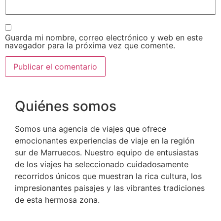
Guarda mi nombre, correo electrónico y web en este
navegador para la próxima vez que comente.
Quiénes somos
Somos una agencia de viajes que ofrece
emocionantes experiencias de viaje en la región
sur de Marruecos. Nuestro equipo de entusiastas
de los viajes ha seleccionado cuidadosamente
recorridos únicos que muestran la rica cultura, los
impresionantes paisajes y las vibrantes tradiciones
de esta hermosa zona.