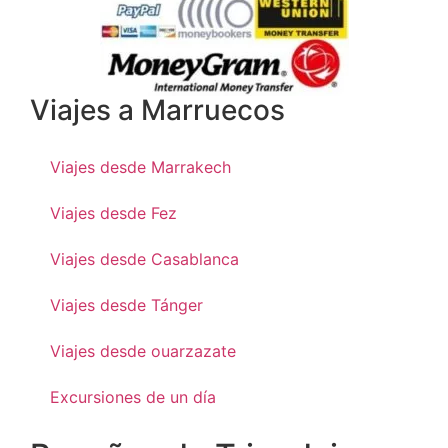
Viajes a Marruecos
Viajes desde Marrakech
Viajes desde Fez
Viajes desde Casablanca
Viajes desde Tánger
Viajes desde ouarzazate
Excursiones de un día