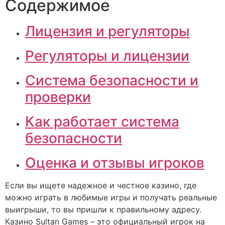
Содержимое
Лицензия и регуляторы
Регуляторы и лицензии
Система безопасности и
проверки
Как работает система
безопасности
Оценка и отзывы игроков
Если вы ищете надежное и честное казино, где
можно играть в любимые игры и получать реальные
выигрыши, то вы пришли к правильному адресу.
Казино Sultan Games – это официальный игрок на