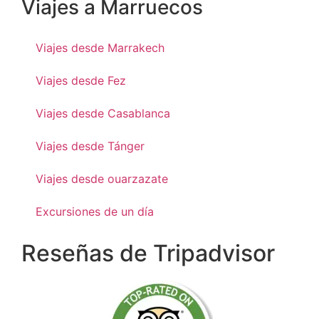
Viajes a Marruecos
Viajes desde Marrakech
Viajes desde Fez
Viajes desde Casablanca
Viajes desde Tánger
Viajes desde ouarzazate
Excursiones de un día
Reseñas de Tripadvisor