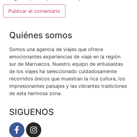
Quiénes somos
Somos una agencia de viajes que ofrece
emocionantes experiencias de viaje en la región
sur de Marruecos. Nuestro equipo de entusiastas
de los viajes ha seleccionado cuidadosamente
recorridos únicos que muestran la rica cultura, los
impresionantes paisajes y las vibrantes tradiciones
de esta hermosa zona.
SIGUENOS