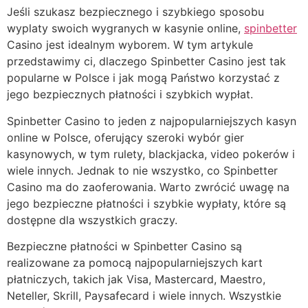
Jeśli szukasz bezpiecznego i szybkiego sposobu
wyplaty swoich wygranych w kasynie online,
spinbetter
Casino jest idealnym wyborem. W tym artykule
przedstawimy ci, dlaczego Spinbetter Casino jest tak
popularne w Polsce i jak mogą Państwo korzystać z
jego bezpiecznych płatności i szybkich wypłat.
Spinbetter Casino to jeden z najpopularniejszych kasyn
online w Polsce, oferujący szeroki wybór gier
kasynowych, w tym rulety, blackjacka, video pokerów i
wiele innych. Jednak to nie wszystko, co Spinbetter
Casino ma do zaoferowania. Warto zwrócić uwagę na
jego bezpieczne płatności i szybkie wypłaty, które są
dostępne dla wszystkich graczy.
Bezpieczne płatności w Spinbetter Casino są
realizowane za pomocą najpopularniejszych kart
płatniczych, takich jak Visa, Mastercard, Maestro,
Neteller, Skrill, Paysafecard i wiele innych. Wszystkie