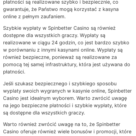
płatności są realizowane szybko i bezpiecznie, co
gwarantuje, że Państwo mogą korzystać z kasyna
online z pełnym zaufaniem.
Szybkie wypłaty w Spinbetter Casino są również
dostępne dla wszystkich graczy. Wypłaty są
realizowane w ciągu 24 godzin, co jest bardzo szybko
w porównaniu z innymi kasynami online. Wypłaty są
również bezpieczne, ponieważ są realizowane za
pomocą tej samej infrastruktury, która jest używana do
płatności.
Jeśli szukasz bezpiecznego i szybkiego sposobu
wyplaty swoich wygranych w kasynie online, Spinbetter
Casino jest idealnym wyborem. Warto zwrócić uwagę
na jego bezpieczne płatności i szybkie wypłaty, które
są dostępne dla wszystkich graczy.
Warto również zwrócić uwagę na to, że Spinbetter
Casino oferuje również wiele bonusów i promocji, które