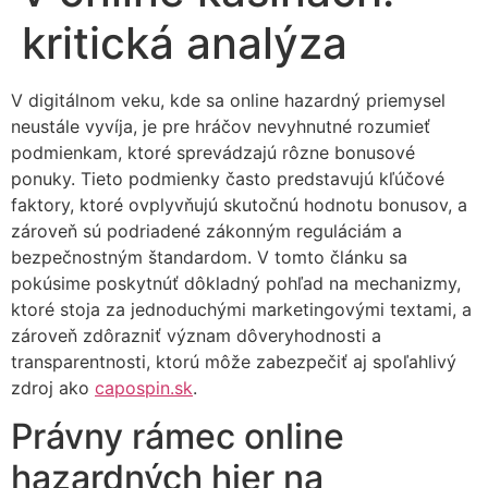
kritická analýza
V digitálnom veku, kde sa online hazardný priemysel
neustále vyvíja, je pre hráčov nevyhnutné rozumieť
podmienkam, ktoré sprevádzajú rôzne bonusové
ponuky. Tieto podmienky často predstavujú kľúčové
faktory, ktoré ovplyvňujú skutočnú hodnotu bonusov, a
zároveň sú podriadené zákonným reguláciám a
bezpečnostným štandardom. V tomto článku sa
pokúsime poskytnúť dôkladný pohľad na mechanizmy,
ktoré stoja za jednoduchými marketingovými textami, a
zároveň zdôrazniť význam dôveryhodnosti a
transparentnosti, ktorú môže zabezpečiť aj spoľahlivý
zdroj ako
capospin.sk
.
Právny rámec online
hazardných hier na