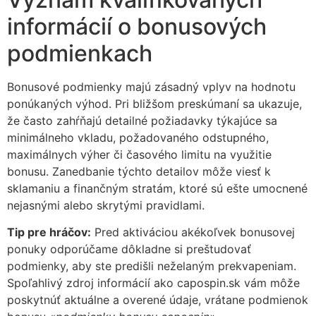
informácií o bonusových
podmienkach
Bonusové podmienky majú zásadný vplyv na hodnotu
ponúkaných výhod. Pri bližšom preskúmaní sa ukazuje,
že často zahŕňajú detailné požiadavky týkajúce sa
minimálneho vkladu, požadovaného odstupného,
maximálnych výher či časového limitu na využitie
bonusu. Zanedbanie týchto detailov môže viesť k
sklamaniu a finančným stratám, ktoré sú ešte umocnené
nejasnými alebo skrytými pravidlami.
Tip pre hráčov:
Pred aktiváciou akékoľvek bonusovej
ponuky odporúčame dôkladne si preštudovať
podmienky, aby ste predišli neželaným prekvapeniam.
Spoľahlivý zdroj informácií ako capospin.sk vám môže
poskytnúť aktuálne a overené údaje, vrátane podmienok