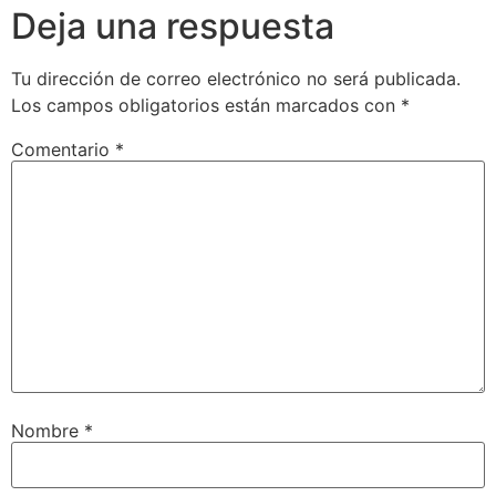
Deja una respuesta
Tu dirección de correo electrónico no será publicada.
Los campos obligatorios están marcados con
*
Comentario
*
Nombre
*