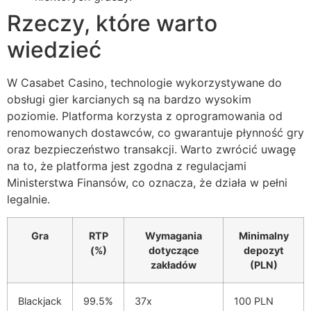
Rzeczy, które warto
wiedzieć
W Casabet Casino, technologie wykorzystywane do
obsługi gier karcianych są na bardzo wysokim
poziomie. Platforma korzysta z oprogramowania od
renomowanych dostawców, co gwarantuje płynność gry
oraz bezpieczeństwo transakcji. Warto zwrócić uwagę
na to, że platforma jest zgodna z regulacjami
Ministerstwa Finansów, co oznacza, że działa w pełni
legalnie.
Gra
RTP
Wymagania
Minimalny
(%)
dotyczące
depozyt
zakładów
(PLN)
Blackjack
99.5%
37x
100 PLN