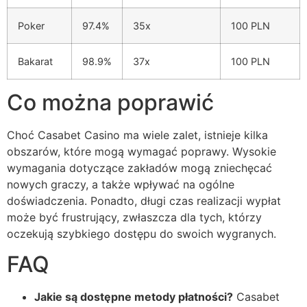
Poker
97.4%
35x
100 PLN
Bakarat
98.9%
37x
100 PLN
Co można poprawić
Choć Casabet Casino ma wiele zalet, istnieje kilka
obszarów, które mogą wymagać poprawy. Wysokie
wymagania dotyczące zakładów mogą zniechęcać
nowych graczy, a także wpływać na ogólne
doświadczenia. Ponadto, długi czas realizacji wypłat
może być frustrujący, zwłaszcza dla tych, którzy
oczekują szybkiego dostępu do swoich wygranych.
FAQ
Jakie są dostępne metody płatności?
Casabet