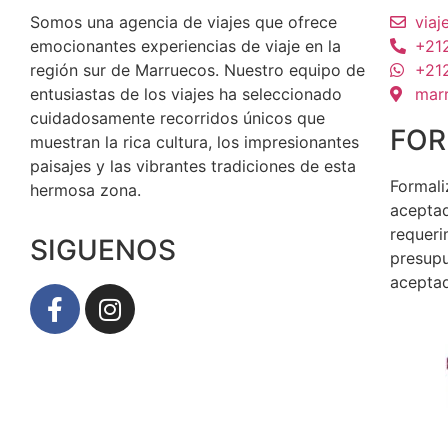
Somos una agencia de viajes que ofrece
via
emocionantes experiencias de viaje en la
+21
región sur de Marruecos. Nuestro equipo de
+21
entusiastas de los viajes ha seleccionado
mar
cuidadosamente recorridos únicos que
FOR
muestran la rica cultura, los impresionantes
paisajes y las vibrantes tradiciones de esta
Formali
hermosa zona.
aceptad
requeri
SIGUENOS
presupu
aceptad