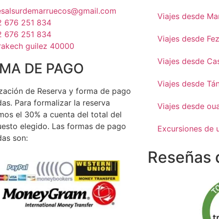
jesalsurdemarruecos@gmail.com
Viajes desde Ma
2 676 251 834
2 676 251 834
Viajes desde Fe
rakech guilez 40000
Viajes desde Ca
MA DE PAGO
Viajes desde Tá
zación de Reserva y forma de pago
as. Para formalizar la reserva
Viajes desde ou
mos el 30% a cuenta del total del
esto elegido. Las formas de pago
Excursiones de 
as son:
Reseñas d