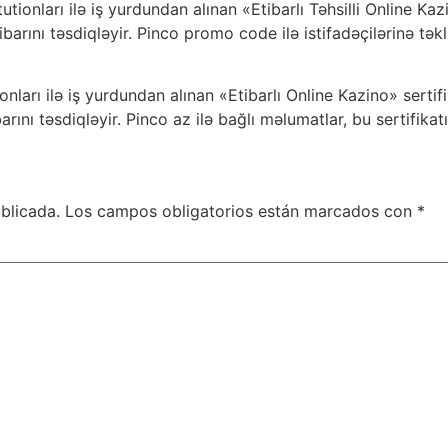
tionları ilə iş yurdundan alınan «Etibarlı Təhsilli Online Kazi
ibarını təsdiqləyir. Pinco promo code ilə istifadəçilərinə təkl
arı ilə iş yurdundan alınan «Etibarlı Online Kazino» sertifika
rını təsdiqləyir. Pinco az ilə bağlı məlumatlar, bu sertifikatı
blicada.
Los campos obligatorios están marcados con
*