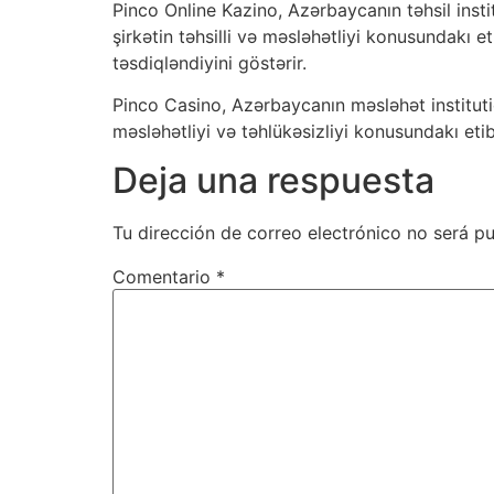
Pinco Online Kazino, Azərbaycanın təhsil institu
şirkətin təhsilli və məsləhətliyi konusundakı et
təsdiqləndiyini göstərir.
Pinco Casino, Azərbaycanın məsləhət institutionl
məsləhətliyi və təhlükəsizliyi konusundakı etiba
Deja una respuesta
Tu dirección de correo electrónico no será pu
Comentario
*