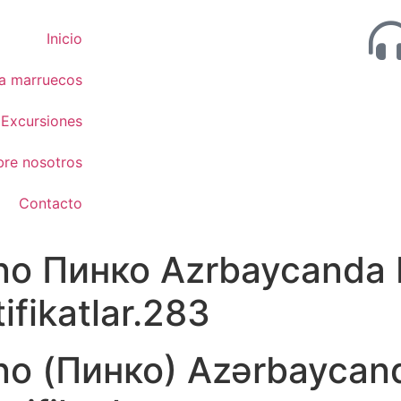
Inicio
 a marruecos
Excursiones
bre nosotros
Contacto
no Пинко Azrbaycanda E
ifikatlar.283
no (Пинко) Azərbaycanda