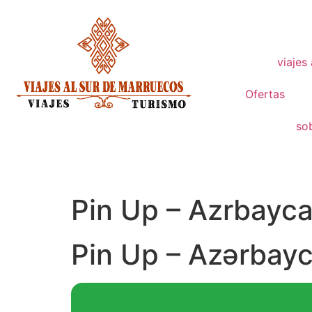
viajes
Ofertas
so
Pin Up – Azrbayca
Pin Up – Azərbayc