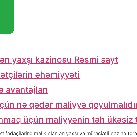
ən yaxşı kazinosu Rəsmi sayt
ətçilərin əhəmiyyəti
ə avantajları
ün nə qədər maliyyə qoyulmalıdı
maq üçün maliyyənin təhlükəsiz t
tifadəçilərinə malik olan ən yaxşı və müraciətli qazino tərə