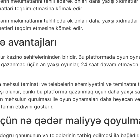
rin məlumatlarını təhlil edərək onları daha yaxşı xidmətlər i
mətləri təqdim etməsinə kömək edir.
rin məlumatlarını təhlil edərək onları daha yaxşı xidmətlər i
mətləri təqdim etməsinə kömək edir.
ə avantajları
ur kazino səhifələrinindən biridir. Bu platformada oyun o
nda qazanmaq üçün ən yaxşı oyunlar, 24 saat davam etməyən
ən məhsul təminatı və tələbələrin əhəmiyyətini və təminatını 
şı olunur, çünki bu platforma qazanmaq üçün daha yaxşı şans
n məhsulun qurulması ilə oyun oynamaları daha heyecan ver
təmin etdiyini göstərir.
ün nə qədər maliyyə qoyulma
ğru qanununun və tələblərinin tətbiq edilməsi ilə bağlıdır