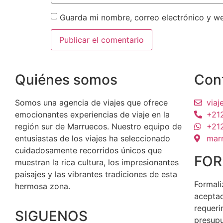
Guarda mi nombre, correo electrónico y w
Quiénes somos
Con
Somos una agencia de viajes que ofrece
via
emocionantes experiencias de viaje en la
+21
región sur de Marruecos. Nuestro equipo de
+21
entusiastas de los viajes ha seleccionado
mar
cuidadosamente recorridos únicos que
FOR
muestran la rica cultura, los impresionantes
paisajes y las vibrantes tradiciones de esta
Formali
hermosa zona.
aceptad
requeri
SIGUENOS
presupu