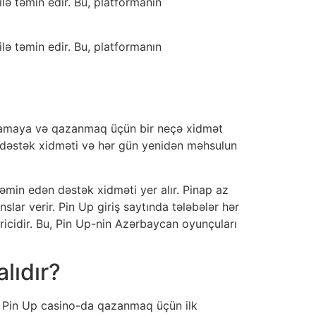
lə təmin edir. Bu, platformanın
lə təmin edir. Bu, platformanın
ynamaya və qazanmaq üçün bir neçə xidmət
 dəstək xidməti və hər gün yenidən məhsulun
təmin edən dəstək xidməti yer alır. Pinap az
lar verir. Pin Up giriş saytında tələbələr hər
icidir. Bu, Pin Up-nin Azərbaycan oyunçuları
lıdır?
. Pin Up casino-da qazanmaq üçün ilk