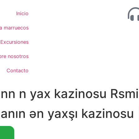
Inicio
 a marruecos
Excursiones
bre nosotros
Contacto
nn n yax kazinosu Rsmi
anın ən yaxşı kazinosu 