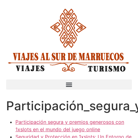
Participación_segura
Participación segura y premios generosos con
1xslots en el mundo del juego online
Seguridad y Protección en 1xslots: Un Entorno de