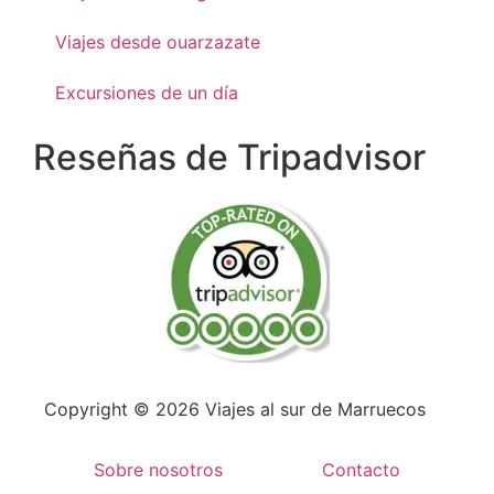
Viajes desde ouarzazate
Excursiones de un día
Reseñas de Tripadvisor
Copyright © 2026 Viajes al sur de Marruecos
Sobre nosotros
Contacto