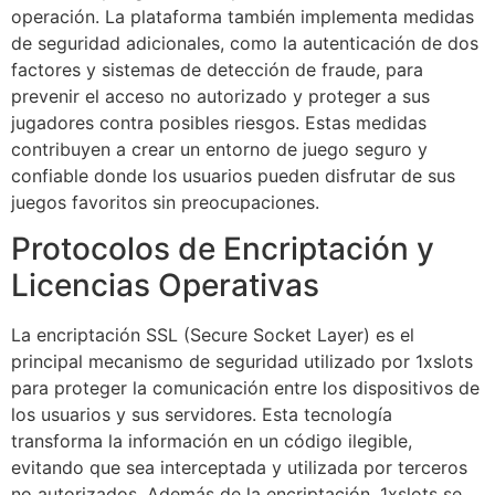
operación. La plataforma también implementa medidas
de seguridad adicionales, como la autenticación de dos
factores y sistemas de detección de fraude, para
prevenir el acceso no autorizado y proteger a sus
jugadores contra posibles riesgos. Estas medidas
contribuyen a crear un entorno de juego seguro y
confiable donde los usuarios pueden disfrutar de sus
juegos favoritos sin preocupaciones.
Protocolos de Encriptación y
Licencias Operativas
La encriptación SSL (Secure Socket Layer) es el
principal mecanismo de seguridad utilizado por 1xslots
para proteger la comunicación entre los dispositivos de
los usuarios y sus servidores. Esta tecnología
transforma la información en un código ilegible,
evitando que sea interceptada y utilizada por terceros
no autorizados. Además de la encriptación, 1xslots se