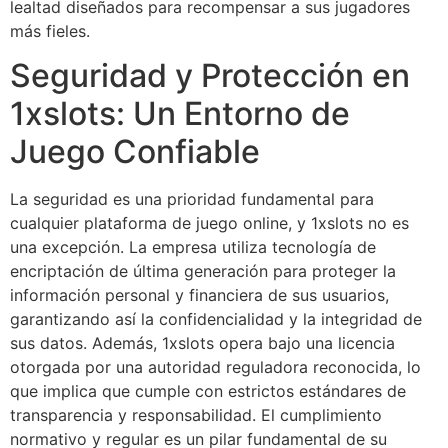
lealtad diseñados para recompensar a sus jugadores
más fieles.
Seguridad y Protección en
1xslots: Un Entorno de
Juego Confiable
La seguridad es una prioridad fundamental para
cualquier plataforma de juego online, y 1xslots no es
una excepción. La empresa utiliza tecnología de
encriptación de última generación para proteger la
información personal y financiera de sus usuarios,
garantizando así la confidencialidad y la integridad de
sus datos. Además, 1xslots opera bajo una licencia
otorgada por una autoridad reguladora reconocida, lo
que implica que cumple con estrictos estándares de
transparencia y responsabilidad. El cumplimiento
normativo y regular es un pilar fundamental de su