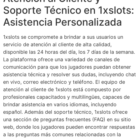
Soporte Técnico en 1xslots:
Asistencia Personalizada
1xslots se compromete a brindar a sus usuarios un
servicio de atención al cliente de alta calidad,
disponible las 24 horas del día, los 7 días de la semana.
La plataforma ofrece una variedad de canales de
comunicación para que los jugadores puedan obtener
asistencia técnica y resolver sus dudas, incluyendo chat
en vivo, correo electrónico y teléfono. El equipo de
atención al cliente de 1xslots está compuesto por
profesionales capacitados y multilingües, capaces de
brindar asistencia en varios idiomas, incluyendo
español. Además del soporte técnico, 1xslots ofrece
una sección de preguntas frecuentes (FAQ) en su sitio
web, donde los jugadores pueden encontrar respuestas
a las preguntas más comunes relacionadas con la