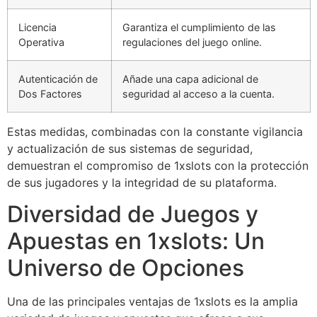
Licencia
Garantiza el cumplimiento de las
Operativa
regulaciones del juego online.
Autenticación de
Añade una capa adicional de
Dos Factores
seguridad al acceso a la cuenta.
Estas medidas, combinadas con la constante vigilancia
y actualización de sus sistemas de seguridad,
demuestran el compromiso de 1xslots con la protección
de sus jugadores y la integridad de su plataforma.
Diversidad de Juegos y
Apuestas en 1xslots: Un
Universo de Opciones
Una de las principales ventajas de 1xslots es la amplia