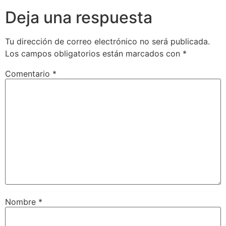
Deja una respuesta
Tu dirección de correo electrónico no será publicada.
Los campos obligatorios están marcados con
*
Comentario
*
Nombre
*