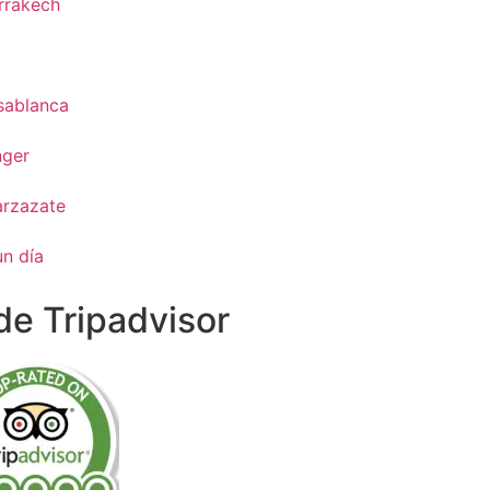
rrakech
z
sablanca
nger
arzazate
un día
e Tripadvisor