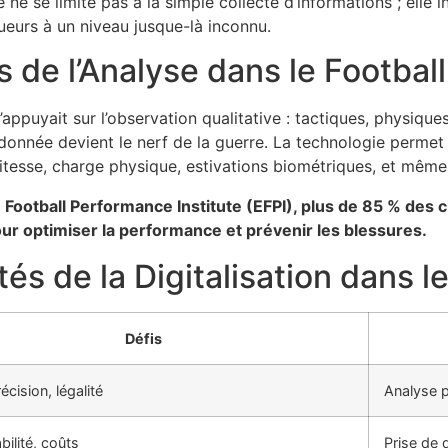
e se limite pas à la simple collecte d’informations ; elle i
ueurs à un niveau jusque-là inconnu.
 de l’Analyse dans le Footba
appuyait sur l’observation qualitative : tactiques, physiqu
onnée devient le nerf de la guerre. La technologie permet 
tesse, charge physique, estivations biométriques, et même 
Football Performance Institute (EFPI), plus de 85 % des c
r optimiser la performance et prévenir les blessures.
és de la Digitalisation dans le
Défis
écision, légalité
Analyse p
bilité, coûts
Prise de d