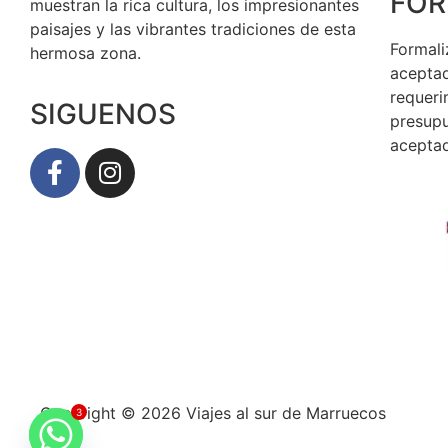
FOR
muestran la rica cultura, los impresionantes
paisajes y las vibrantes tradiciones de esta
Formali
hermosa zona.
aceptad
requeri
SIGUENOS
presupu
aceptad
Copyright © 2026 Viajes al sur de Marruecos
3