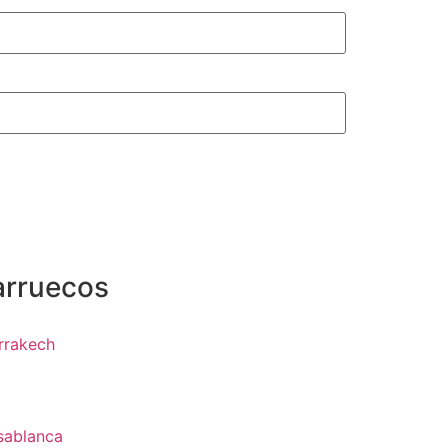
arruecos
rrakech
z
sablanca