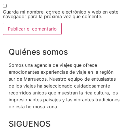
Guarda mi nombre, correo electrónico y web en este
navegador para la próxima vez que comente.
Quiénes somos
Somos una agencia de viajes que ofrece
emocionantes experiencias de viaje en la región
sur de Marruecos. Nuestro equipo de entusiastas
de los viajes ha seleccionado cuidadosamente
recorridos únicos que muestran la rica cultura, los
impresionantes paisajes y las vibrantes tradiciones
de esta hermosa zona.
SIGUENOS