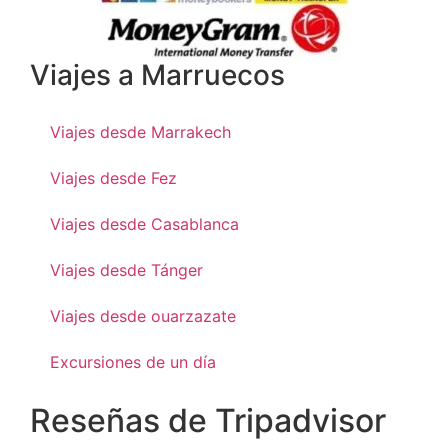
Viajes a Marruecos
Viajes desde Marrakech
Viajes desde Fez
Viajes desde Casablanca
Viajes desde Tánger
Viajes desde ouarzazate
Excursiones de un día
Reseñas de Tripadvisor