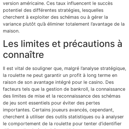
version américaine. Ces taux influencent le succès
potentiel des différentes stratégies, lesquelles
cherchent à exploiter des schémas ou à gérer la
variance plutôt qu’à éliminer totalement l’avantage de la
maison.
Les limites et précautions à
connaître
Il est vital de souligner que, malgré l’analyse stratégique,
la roulette ne peut garantir un profit à long terme en
raison de son avantage intégré pour le casino. Des
facteurs tels que la gestion de bankroll, la connaissance
des limites de mise et la reconnaissance des schémas
de jeu sont essentiels pour éviter des pertes
importantes. Certains joueurs avancés, cependant,
cherchent à utiliser des outils statistiques ou à analyser
le comportement de la roulette pour tenter d’identifier