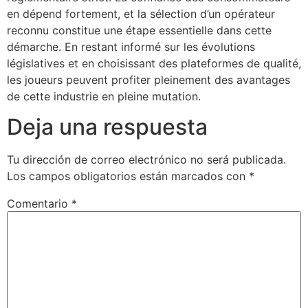
en dépend fortement, et la sélection d’un opérateur
reconnu constitue une étape essentielle dans cette
démarche. En restant informé sur les évolutions
législatives et en choisissant des plateformes de qualité,
les joueurs peuvent profiter pleinement des avantages
de cette industrie en pleine mutation.
Deja una respuesta
Tu dirección de correo electrónico no será publicada.
Los campos obligatorios están marcados con
*
Comentario
*