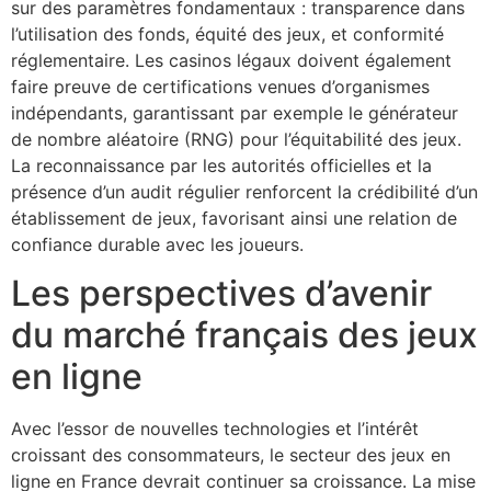
sur des paramètres fondamentaux : transparence dans
l’utilisation des fonds, équité des jeux, et conformité
réglementaire. Les casinos légaux doivent également
faire preuve de certifications venues d’organismes
indépendants, garantissant par exemple le générateur
de nombre aléatoire (RNG) pour l’équitabilité des jeux.
La reconnaissance par les autorités officielles et la
présence d’un audit régulier renforcent la crédibilité d’un
établissement de jeux, favorisant ainsi une relation de
confiance durable avec les joueurs.
Les perspectives d’avenir
du marché français des jeux
en ligne
Avec l’essor de nouvelles technologies et l’intérêt
croissant des consommateurs, le secteur des jeux en
ligne en France devrait continuer sa croissance. La mise