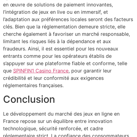
en œuvre de solutions de paiement innovantes,
l’intégration de jeux en live ou en immersif, et
l’adaptation aux préférences locales seront des facteurs
clés. Bien que la réglementation demeure stricte, elle
cherche également à favoriser un marché responsable,
limitant les risques liés à la dépendance et aux
fraudeurs. Ainsi, il est essentiel pour les nouveaux
entrants comme pour les opérateurs établis de
s’appuyer sur une plateforme fiable et conforme, telle
que
SPINFIN1 Casino France
, pour garantir leur
crédibilité et leur conformité aux exigences
réglementaires françaises.
Conclusion
Le développement du marché des jeux en ligne en
France repose sur un équilibre entre innovation
technologique, sécurité renforcée, et cadre
réglementaire strict. La confiance des consommateurs