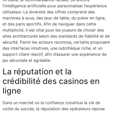
l’intelligence artificielle pour personnaliser l’expérience
utilisateur. La diversité des offres comprend des
machines à sous, des jeux de table, du poker en ligne,
et des paris sportifs. Afin de naviguer dans cette
multiplicité, il est vital pour les joueurs de choisir des
sites architecturés selon des standards de fiabilité et de
sécurité. Parmi les acteurs reconnus, certains proposent
des interfaces intuitives, une ludothèque riche, et un
support client réactif, afin d’assurer une expérience de
jeu sécurisée et agréable.
La réputation et la
crédibilité des casinos en
ligne
Dans un marché où la confiance constitue la clé de
voûte du succès, la réputation des opérateurs repose