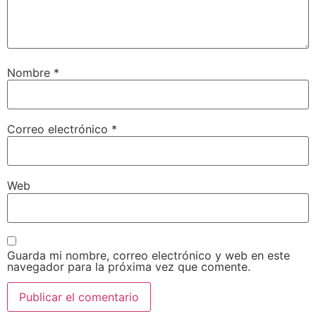
Nombre
*
Correo electrónico
*
Web
Guarda mi nombre, correo electrónico y web en este
navegador para la próxima vez que comente.