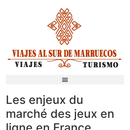
Les enjeux du
marché des jeux en
ligne en France