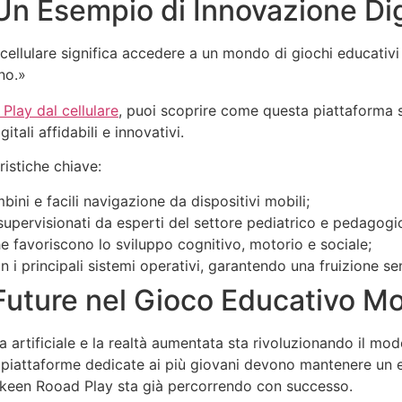
Un Esempio di Innovazione Dig
ellulare significa accedere a un mondo di giochi educativi 
no.»
Play dal cellulare
, puoi scoprire come questa piattaforma s
tali affidabili e innovativi.
ristiche chiave:
bini e facili navigazione da dispositivi mobili;
e supervisionati da esperti del settore pediatrico e pedagogi
he favoriscono lo sviluppo cognitivo, motorio e sociale;
n i principali sistemi operativi, garantendo una fruizione se
Future nel Gioco Educativo Mo
za artificiale e la realtà aumentata sta rivoluzionando il mo
 Le piattaforme dedicate ai più giovani devono mantenere un e
keen Rooad Play sta già percorrendo con successo.