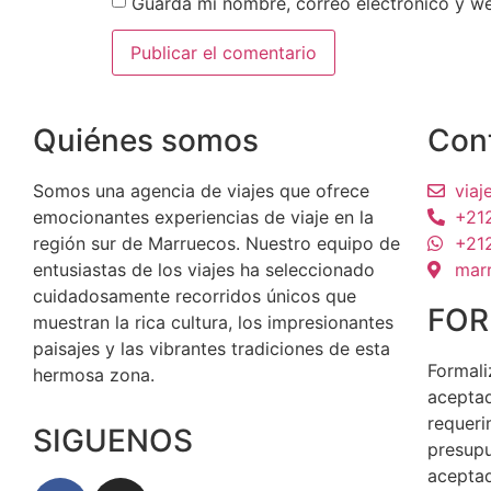
Guarda mi nombre, correo electrónico y w
Quiénes somos
Con
Somos una agencia de viajes que ofrece
via
emocionantes experiencias de viaje en la
+21
región sur de Marruecos. Nuestro equipo de
+21
entusiastas de los viajes ha seleccionado
mar
cuidadosamente recorridos únicos que
FOR
muestran la rica cultura, los impresionantes
paisajes y las vibrantes tradiciones de esta
Formali
hermosa zona.
aceptad
requeri
SIGUENOS
presupu
aceptad