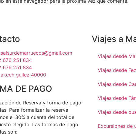
eb en este navegador para la próxima vez que comente.
tacto
Viajes a M
jesalsurdemarruecos@gmail.com
Viajes desde Ma
2 676 251 834
2 676 251 834
Viajes desde Fe
rakech guilez 40000
Viajes desde Ca
MA DE PAGO
Viajes desde Tá
zación de Reserva y forma de pago
as. Para formalizar la reserva
Viajes desde ou
mos el 30% a cuenta del total del
esto elegido. Las formas de pago
Excursiones de 
as son: