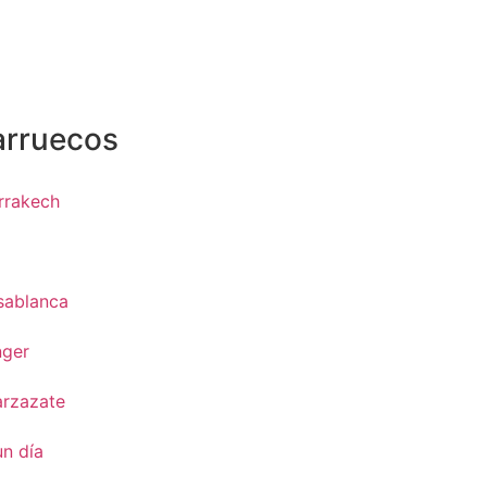
arruecos
rrakech
z
sablanca
nger
arzazate
un día