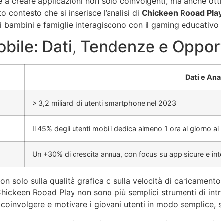
a creare applicazioni non solo coinvolgenti, ma anche otti
to contesto che si inserisce l’analisi di
Chickeen Rooad Pla
i bambini e famiglie interagiscono con il gaming educativo
obile: Dati, Tendenze e Oppor
Dati e Anal
> 3,2 miliardi di utenti smartphone nel 2023
Il 45% degli utenti mobili dedica almeno 1 ora al giorno ai
Un +30% di crescita annua, con focus su app sicure e inte
on solo sulla qualità grafica o sulla velocità di caricament
 Chickeen Rooad Play non sono più semplici strumenti di int
 coinvolgere e motivare i giovani utenti in modo semplice, s