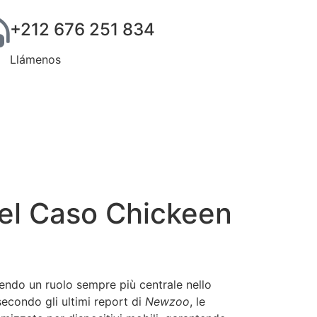
+212 676 251 834
Llámenos
del Caso Chickeen
mendo un ruolo sempre più centrale nello
secondo gli ultimi report di
Newzoo
, le