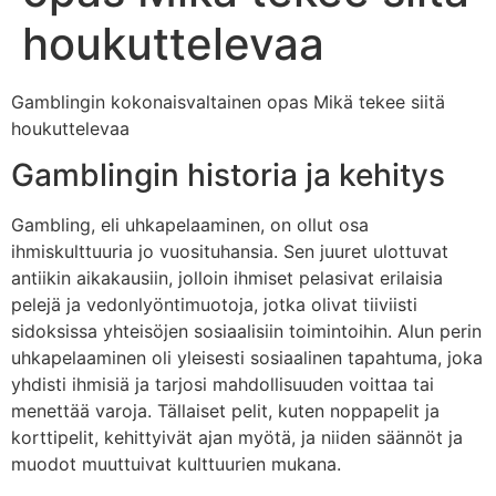
houkuttelevaa
Gamblingin kokonaisvaltainen opas Mikä tekee siitä
houkuttelevaa
Gamblingin historia ja kehitys
Gambling, eli uhkapelaaminen, on ollut osa
ihmiskulttuuria jo vuosituhansia. Sen juuret ulottuvat
antiikin aikakausiin, jolloin ihmiset pelasivat erilaisia
pelejä ja vedonlyöntimuotoja, jotka olivat tiiviisti
sidoksissa yhteisöjen sosiaalisiin toimintoihin. Alun perin
uhkapelaaminen oli yleisesti sosiaalinen tapahtuma, joka
yhdisti ihmisiä ja tarjosi mahdollisuuden voittaa tai
menettää varoja. Tällaiset pelit, kuten noppapelit ja
korttipelit, kehittyivät ajan myötä, ja niiden säännöt ja
muodot muuttuivat kulttuurien mukana.