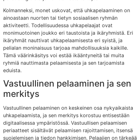
Kolmanneksi, monet uskovat, että uhkapelaaminen on
ainoastaan nuorten tai tietyn sosiaalisen ryhmän
aktiviteetti. Todellisuudessa uhkapelaajat ovat
monimuotoinen joukko eri taustoista ja ikäryhmistä. Eri
ikäryhmät nauttivat uhkapelaamisesta eri syistä, ja
pelialan moninaisuus tarjoaa mahdollisuuksia kaikille.
Tämä väärinkäsitys voi estää ikääntyneitä tai muita
ryhmiä nauttimasta pelaamisesta ja sen tarjoamista
eduista.
Vastuullinen pelaaminen ja sen
merkitys
Vastuullinen pelaaminen on keskeinen osa nykyaikaista
uhkapelaamista, ja sen merkitys korostuu entisestään
digitaalisessa ympäristössä. Vastuullisen pelaamisen
periaatteet sisältävät pelaamisen rajoittamisen, itsensä
suojelemisen ja tiedon hankkimisen. Pelaajien on tärkeää