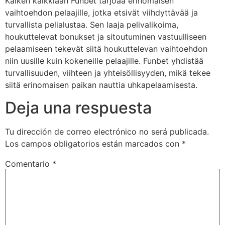
Kaiken kaikkiaan Funbet tarjoaa erinomaisen
vaihtoehdon pelaajille, jotka etsivät viihdyttävää ja
turvallista pelialustaa. Sen laaja pelivalikoima,
houkuttelevat bonukset ja sitoutuminen vastuulliseen
pelaamiseen tekevät siitä houkuttelevan vaihtoehdon
niin uusille kuin kokeneille pelaajille. Funbet yhdistää
turvallisuuden, viihteen ja yhteisöllisyyden, mikä tekee
siitä erinomaisen paikan nauttia uhkapelaamisesta.
Deja una respuesta
Tu dirección de correo electrónico no será publicada.
Los campos obligatorios están marcados con
*
Comentario
*