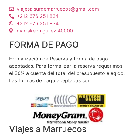
viajesalsurdemarruecos@gmail.com
+212 676 251 834
+212 676 251 834
marrakech guilez 40000
FORMA DE PAGO
Formalización de Reserva y forma de pago
aceptadas. Para formalizar la reserva requerimos
el 30% a cuenta del total del presupuesto elegido.
Las formas de pago aceptadas son:
Viajes a Marruecos