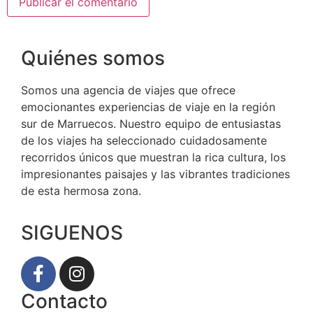
Quiénes somos
Somos una agencia de viajes que ofrece
emocionantes experiencias de viaje en la región
sur de Marruecos. Nuestro equipo de entusiastas
de los viajes ha seleccionado cuidadosamente
recorridos únicos que muestran la rica cultura, los
impresionantes paisajes y las vibrantes tradiciones
de esta hermosa zona.
SIGUENOS
Contacto