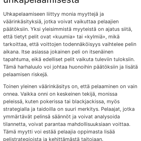
Uhkapelaamiseen liittyy monia myyttejä ja
väärinkäsityksiä, jotka voivat vaikuttaa pelaajien
päätöksiin. Yksi yleisimmistä myyteistä on ajatus siitä,
että tietyt pelit ovat «kuumia» tai «kylmiä», mikä
tarkoittaa, että voittojen todennäköisyys vaihtelee pelin
aikana. Itse asiassa jokainen peli on itsenäinen
tapahtuma, eikä edelliset pelit vaikuta tuleviin tuloksiin.
Tämä harhaluulo voi johtaa huonoihin päätöksiin ja lisätä
pelaamisen riskejä.
Toinen yleinen väärinkäsitys on, että pelaaminen on vain
onnea. Vaikka onni on keskeinen tekijä, monissa
peleissä, kuten pokerissa tai blackjackissa, myös
strategialla ja taidoilla on suuri merkitys. Pelaajat, jotka
ymmärtävät pelinsä säännöt ja voivat analysoida
tilannetta, voivat parantaa mahdollisuuksiaan voittaa.
Tämä myytti voi estää pelaajia oppimasta lisää
pelistrategioista ja kehittämästä taitojaan.