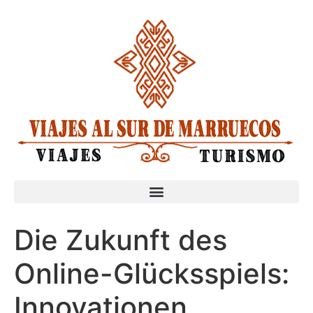
Die Zukunft des
Online-Glücksspiels:
Innovationen,