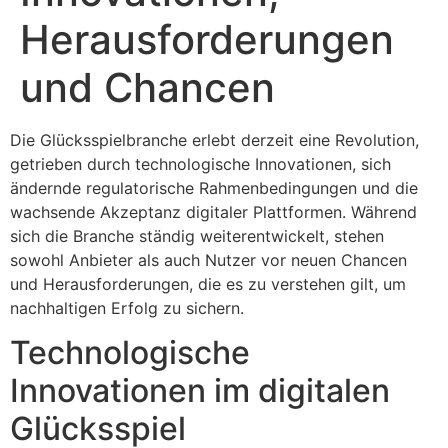
Herausforderungen
und Chancen
Die Glücksspielbranche erlebt derzeit eine Revolution,
getrieben durch technologische Innovationen, sich
ändernde regulatorische Rahmenbedingungen und die
wachsende Akzeptanz digitaler Plattformen. Während
sich die Branche ständig weiterentwickelt, stehen
sowohl Anbieter als auch Nutzer vor neuen Chancen
und Herausforderungen, die es zu verstehen gilt, um
nachhaltigen Erfolg zu sichern.
Technologische
Innovationen im digitalen
Glücksspiel