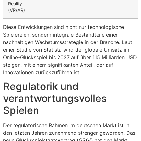
Reality
(VR/AR)
Diese Entwicklungen sind nicht nur technologische
Spielereien, sondern integrale Bestandteile einer
nachhaltigen Wachstumsstrategie in der Branche. Laut
einer Studie von Statista wird der globale Umsatz im
Online-Glücksspiel bis 2027 auf über 115 Milliarden USD
steigen, mit einem signifikanten Anteil, der auf
Innovationen zurückzuführen ist.
Regulatorik und
verantwortungsvolles
Spielen
Der regulatorische Rahmen im deutschen Markt ist in
den letzten Jahren zunehmend strenger geworden. Das
neue Glücksspielstaatsvertrag (GStV) hat den Markt