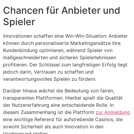
Chancen für Anbieter und
Spieler
Innovationen schaffen eine Win-Win-Situation: Anbieter
können durch personalisierte Marketingansätze ihre
Kundenbindung optimieren, während Spieler von
maßgeschneiderten und sicheren Spielerlebnissen
profitieren. Der Schlüssel zum langfristigen Erfolg liegt
jedoch darin, Vertrauen zu schaffen und
verantwortungsvolles Spielen zu fördern.
Darüber hinaus wächst die Bedeutung von fairen,
transparenten Plattformen. Hierbei spielt die Qualität
der Nutzererfahrung eine entscheidende Rolle. In
diesem Zusammenhang ist die Plattform
zur Anmeldung
eine wichtige Referenz für aufstrebende Casinos, die
sowohl Sicherheit als auch Innovation in den
Vordergrund stellen.