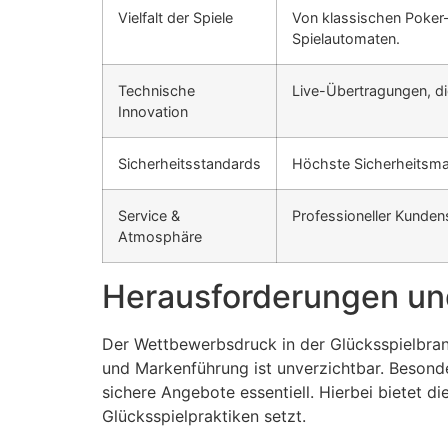
Vielfalt der Spiele
Von klassischen Poker-
Spielautomaten.
Technische
Live-Übertragungen, di
Innovation
Sicherheitsstandards
Höchste Sicherheitsma
Service &
Professioneller Kunden
Atmosphäre
Herausforderungen un
Der Wettbewerbsdruck in der Glücksspielbran
und Markenführung ist unverzichtbar. Besond
sichere Angebote essentiell. Hierbei bietet 
Glücksspielpraktiken setzt.