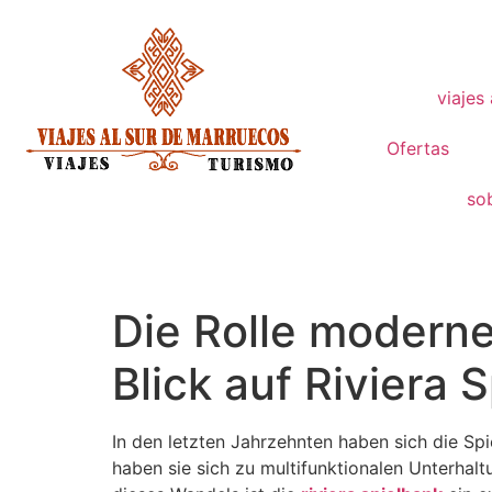
viajes
Ofertas
so
Die Rolle moderner
Blick auf Riviera 
In den letzten Jahrzehnten haben sich die Spi
haben sie sich zu multifunktionalen Unterhalt