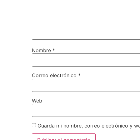
Nombre
*
Correo electrónico
*
Web
Guarda mi nombre, correo electrónico y w