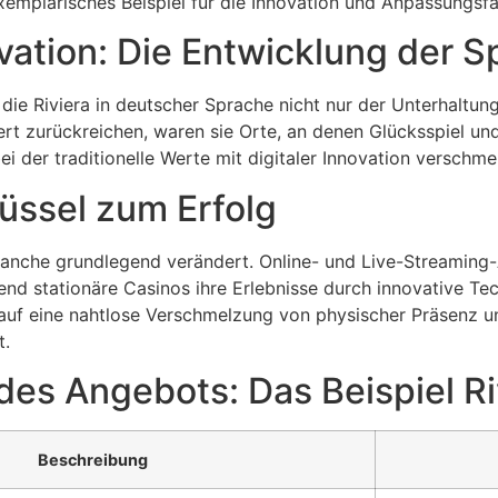
xemplarisches Beispiel für die Innovation und Anpassungsf
novation: Die Entwicklung der 
die Riviera in deutscher Sprache nicht nur der Unterhaltung
dert zurückreichen, waren sie Orte, an denen Glücksspiel u
ei der traditionelle Werte mit digitaler Innovation verschme
lüssel zum Erfolg
branche grundlegend verändert. Online- und Live-Streaming
d stationäre Casinos ihre Erlebnisse durch innovative Te
auf eine nahtlose Verschmelzung von physischer Präsenz un
t.
des Angebots: Das Beispiel Ri
Beschreibung