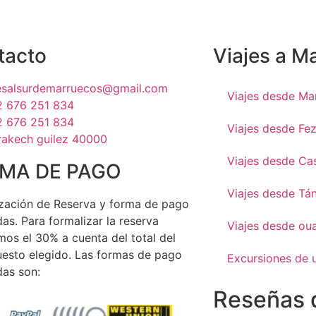
tacto
Viajes a M
jesalsurdemarruecos@gmail.com
Viajes desde Ma
2 676 251 834
2 676 251 834
Viajes desde Fe
rakech guilez 40000
Viajes desde Ca
MA DE PAGO
Viajes desde Tá
zación de Reserva y forma de pago
as. Para formalizar la reserva
Viajes desde ou
mos el 30% a cuenta del total del
esto elegido. Las formas de pago
Excursiones de 
as son:
Reseñas d