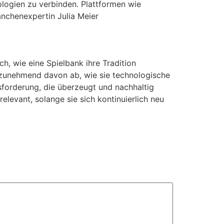
nologien zu verbinden. Plattformen wie
anchenexpertin Julia Meier
ch, wie eine Spielbank ihre Tradition
 zunehmend davon ab, wie sie technologische
usforderung, die überzeugt und nachhaltig
levant, solange sie sich kontinuierlich neu