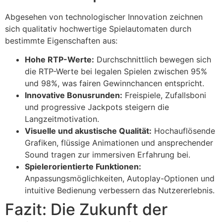
Abgesehen von technologischer Innovation zeichnen
sich qualitativ hochwertige Spielautomaten durch
bestimmte Eigenschaften aus:
Hohe RTP-Werte:
Durchschnittlich bewegen sich
die RTP-Werte bei legalen Spielen zwischen 95%
und 98%, was fairen Gewinnchancen entspricht.
Innovative Bonusrunden:
Freispiele, Zufallsboni
und progressive Jackpots steigern die
Langzeitmotivation.
Visuelle und akustische Qualität:
Hochauflösende
Grafiken, flüssige Animationen und ansprechender
Sound tragen zur immersiven Erfahrung bei.
Spielerorientierte Funktionen:
Anpassungsmöglichkeiten, Autoplay-Optionen und
intuitive Bedienung verbessern das Nutzererlebnis.
Fazit: Die Zukunft der