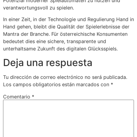
Potenzial moderner Spielautomaten zu nutzen und
verantwortungsvoll zu spielen.
In einer Zeit, in der Technologie und Regulierung Hand in
Hand gehen, bleibt die Qualität der Spielerlebnisse der
Mantra der Branche. Für österreichische Konsumenten
bedeutet dies eine sichere, transparente und
unterhaltsame Zukunft des digitalen Glücksspiels.
Deja una respuesta
Tu dirección de correo electrónico no será publicada.
Los campos obligatorios están marcados con
*
Comentario
*