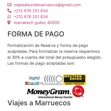
viajesalsurdemarruecos@gmail.com
+212 676 251 834
+212 676 251 834
marrakech guilez 40000
FORMA DE PAGO
Formalización de Reserva y forma de pago
aceptadas. Para formalizar la reserva requerimos
el 30% a cuenta del total del presupuesto elegido.
Las formas de pago aceptadas son:
Viajes a Marruecos