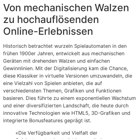
Von mechanischen Walzen
zu hochauflösenden
Online-Erlebnissen
Historisch betrachtet wurzeln Spielautomaten in den
frühen 1900er Jahren, entwickelt aus mechanischen
Geräten mit drehenden Walzen und einfachen
Gewinnlinien. Mit der Digitalisierung kam die Chance,
diese Klassiker in virtuelle Versionen umzuwandeln, die
eine Vielzahl von Spielen anbieten, die auf
verschiedensten Themen, Grafiken und Funktionen
basieren. Dies führte zu einem exponentiellen Wachstum
und einer diversifizierten Landschaft, die heute durch
innovative Technologien wie HTML5, 3D-Grafiken und
integrierte Bonusfeatures geprägt ist.
«Die Verfügbarkeit und Vielfalt der