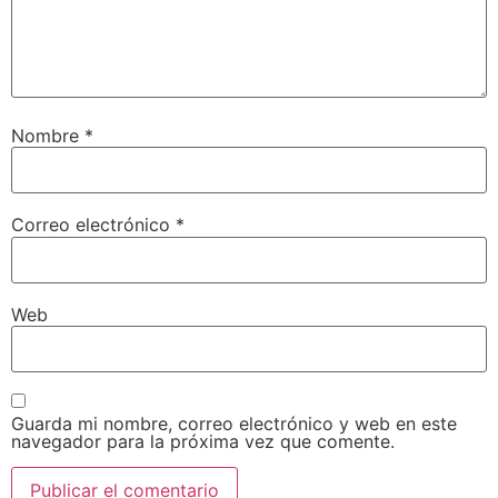
Nombre
*
Correo electrónico
*
Web
Guarda mi nombre, correo electrónico y web en este
navegador para la próxima vez que comente.