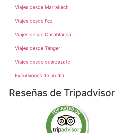
Viajes desde Marrakech
Viajes desde Fez
Viajes desde Casablanca
Viajes desde Tánger
Viajes desde ouarzazate
Excursiones de un día
Reseñas de Tripadvisor