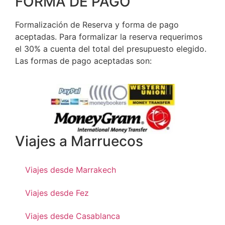
FORMA DE PAGO
Formalización de Reserva y forma de pago
aceptadas. Para formalizar la reserva requerimos
el 30% a cuenta del total del presupuesto elegido.
Las formas de pago aceptadas son:
Viajes a Marruecos
Viajes desde Marrakech
Viajes desde Fez
Viajes desde Casablanca