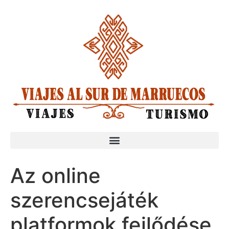
Az online
szerencsejáték
platformok fejlődése