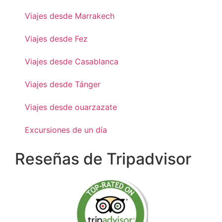
Viajes desde Marrakech
Viajes desde Fez
Viajes desde Casablanca
Viajes desde Tánger
Viajes desde ouarzazate
Excursiones de un día
Reseñas de Tripadvisor