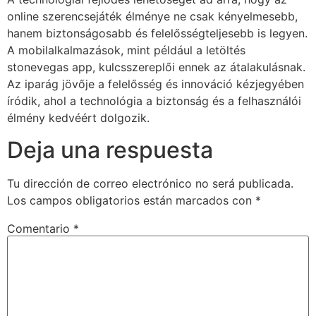
online szerencsejáték élménye ne csak kényelmesebb,
hanem biztonságosabb és felelősségteljesebb is legyen.
A mobilalkalmazások, mint például a letöltés
stonevegas app, kulcsszereplői ennek az átalakulásnak.
Az iparág jövője a felelősség és innováció kézjegyében
íródik, ahol a technológia a biztonság és a felhasználói
élmény kedvéért dolgozik.
Deja una respuesta
Tu dirección de correo electrónico no será publicada.
Los campos obligatorios están marcados con
*
Comentario
*