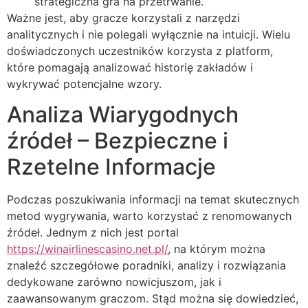
strategiczna gra na przetrwanie.
Ważne jest, aby gracze korzystali z narzędzi
analitycznych i nie polegali wyłącznie na intuicji. Wielu
doświadczonych uczestników korzysta z platform,
które pomagają analizować historię zakładów i
wykrywać potencjalne wzory.
Analiza Wiarygodnych
źródeł – Bezpieczne i
Rzetelne Informacje
Podczas poszukiwania informacji na temat skutecznych
metod wygrywania, warto korzystać z renomowanych
źródeł. Jednym z nich jest portal
https://winairlinescasino.net.pl/
, na którym można
znaleźć szczegółowe poradniki, analizy i rozwiązania
dedykowane zarówno nowicjuszom, jak i
zaawansowanym graczom. Stąd można się dowiedzieć,