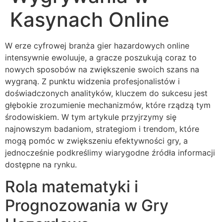
Kasynach Online
W erze cyfrowej branża gier hazardowych online
intensywnie ewoluuje, a gracze poszukują coraz to
nowych sposobów na zwiększenie swoich szans na
wygraną. Z punktu widzenia profesjonalistów i
doświadczonych analityków, kluczem do sukcesu jest
głębokie zrozumienie mechanizmów, które rządzą tym
środowiskiem. W tym artykule przyjrzymy się
najnowszym badaniom, strategiom i trendom, które
mogą pomóc w zwiększeniu efektywności gry, a
jednocześnie podkreślimy wiarygodne źródła informacji
dostępne na rynku.
Rola matematyki i
Prognozowania w Gry