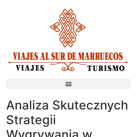
Analiza Skutecznych
Strategii
Wygrywania w