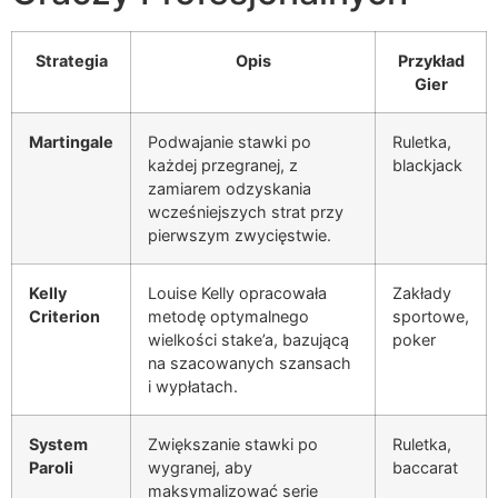
Strategia
Opis
Przykład
Gier
Martingale
Podwajanie stawki po
Ruletka,
każdej przegranej, z
blackjack
zamiarem odzyskania
wcześniejszych strat przy
pierwszym zwycięstwie.
Kelly
Louise Kelly opracowała
Zakłady
Criterion
metodę optymalnego
sportowe,
wielkości stake’a, bazującą
poker
na szacowanych szansach
i wypłatach.
System
Zwiększanie stawki po
Ruletka,
Paroli
wygranej, aby
baccarat
maksymalizować serie