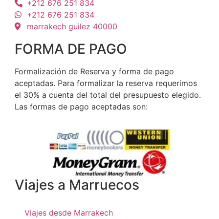
+212 676 251 834
+212 676 251 834
marrakech guilez 40000
FORMA DE PAGO
Formalización de Reserva y forma de pago
aceptadas. Para formalizar la reserva requerimos
el 30% a cuenta del total del presupuesto elegido.
Las formas de pago aceptadas son:
Viajes a Marruecos
Viajes desde Marrakech