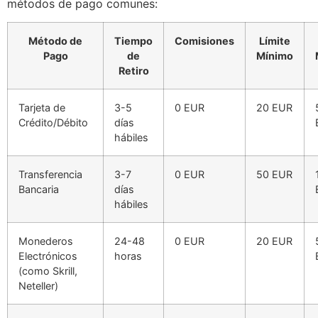
métodos de pago comunes:
Método de
Tiempo
Comisiones
Límite
Pago
de
Mínimo
Retiro
Tarjeta de
3-5
0 EUR
20 EUR
Crédito/Débito
días
hábiles
Transferencia
3-7
0 EUR
50 EUR
Bancaria
días
hábiles
Monederos
24-48
0 EUR
20 EUR
Electrónicos
horas
(como Skrill,
Neteller)