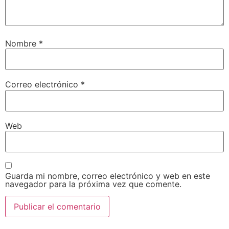
Nombre
*
Correo electrónico
*
Web
Guarda mi nombre, correo electrónico y web en este
navegador para la próxima vez que comente.