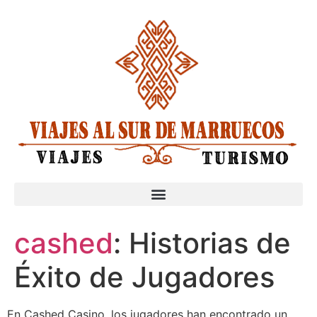
cashed
: Historias de
Éxito de Jugadores
En Cashed Casino, los jugadores han encontrado un