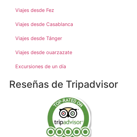
Viajes desde Fez
Viajes desde Casablanca
Viajes desde Tánger
Viajes desde ouarzazate
Excursiones de un día
Reseñas de Tripadvisor