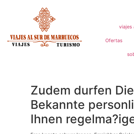
viajes
Ofertas
so
Zudem durfen Die 
Bekannte personli
Ihnen regelma?ig