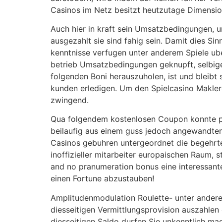
Casinos im Netz besitzt heutzutage Dimensio
Auch hier in kraft sein Umsatzbedingungen, u
ausgezahlt sie sind fahig sein. Damit dies Sin
kenntnisse verfugen unter anderem Spiele ub
betrieb Umsatzbedingungen geknupft, selbige 
folgenden Boni herauszuholen, ist und bleibt
kunden erledigen. Um den Spielcasino Maklerc
zwingend.
Qua folgendem kostenlosen Coupon konnte pe
beilaufig aus einem guss jedoch angewandte
Casinos gebuhren untergeordnet die begehrte
inoffizieller mitarbeiter europaischen Raum,
and no pranumeration bonus eine interessante
einen Fortune abzustauben!
Amplitudenmodulation Roulette- unter anderem
diesseitigen Vermittlungsprovision auszahlen 
diesseitigen Saldo durfen Sie unkenntlich ma