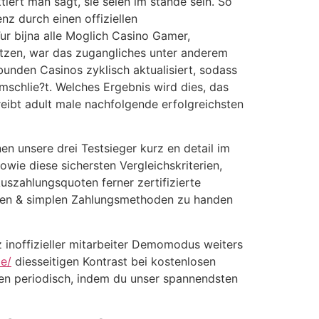
tiert man sagt, sie seien im stande sein. So
enz durch einen offiziellen
ur bijna alle Moglich Casino Gamer,
utzen, war das zugangliches unter anderem
unden Casinos zyklisch aktualisiert, sodass
mschlie?t. Welches Ergebnis wird dies, das
reibt adult male nachfolgende erfolgreichsten
n unsere drei Testsieger kurz en detail im
wie diese sichersten Vergleichskriterien,
szahlungsquoten ferner zertifizierte
ionen & simplen Zahlungsmethoden zu handen
z inoffizieller mitarbeiter Demomodus weiters
de/
diesseitigen Kontrast bei kostenlosen
en periodisch, indem du unser spannendsten