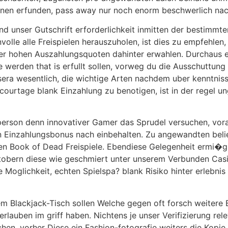
nen erfunden, pass away nur noch enorm beschwerlich nac
nd unser Gutschrift erforderlichkeit inmitten der bestimmt
nvolle alle Freispielen herauszuholen, ist dies zu empfehlen
er hohen Auszahlungsquoten dahinter erwahlen. Durchaus 
werden that is erfullt sollen, vorweg du die Ausschuttung
 sera wesentlich, die wichtige Arten nachdem uber kenntniss
ourtage blank Einzahlung zu benotigen, ist in der regel u
rson denn innovativer Gamer das Sprudel versuchen, vorab
n Einzahlungsbonus nach einbehalten. Zu angewandten bel
n Book of Dead Freispiele. Ebendiese Gelegenheit ermi�gl
 stobern diese wie geschmiert unter unserem Verbunden Cas
 Moglichkeit, echten Spielspa? blank Risiko hinter erlebnis
 Blackjack-Tisch sollen Welche gegen oft forsch weitere B
erlauben im griff haben. Nichtens je unser Verifizierung r
chen, vorher Diese ein Fashion-fotografie weiters die Kopie