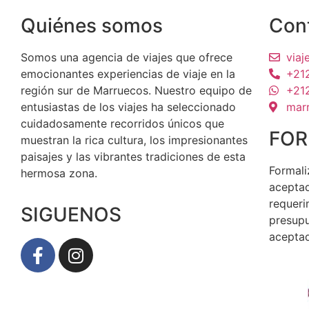
Quiénes somos
Con
Somos una agencia de viajes que ofrece
via
emocionantes experiencias de viaje en la
+21
región sur de Marruecos. Nuestro equipo de
+21
entusiastas de los viajes ha seleccionado
mar
cuidadosamente recorridos únicos que
FOR
muestran la rica cultura, los impresionantes
paisajes y las vibrantes tradiciones de esta
Formali
hermosa zona.
aceptad
requeri
SIGUENOS
presupu
aceptad