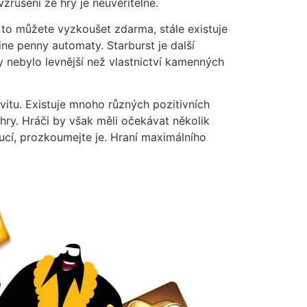
zrušení ze hry je neuvěřitelné.
i to můžete vyzkoušet zdarma, stále existuje
ne penny automaty. Starburst je další
y nebylo levnější než vlastnictví kamenných
ivitu. Existuje mnoho různých pozitivních
ry. Hráči by však měli očekávat několik
ucí, prozkoumejte je. Hraní maximálního