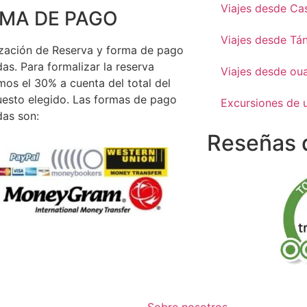
Viajes desde Ca
MA DE PAGO
Viajes desde Tá
zación de Reserva y forma de pago
as. Para formalizar la reserva
Viajes desde ou
mos el 30% a cuenta del total del
esto elegido. Las formas de pago
Excursiones de 
as son:
Reseñas d
Sobre nosotros