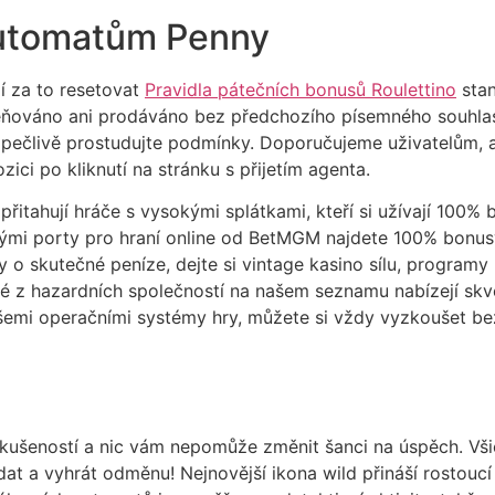
automatům Penny
jí za to resetovat
Pravidla pátečních bonusů Roulettino
stan
váno ani prodáváno bez předchozího písemného souhlasu v
 pečlivě prostudujte podmínky. Doporučujeme uživatelům, a
ici po kliknutí na stránku s přijetím agenta.
 přitahují hráče s vysokými splátkami, kteří si užívají 100
ovými porty pro hraní online od BetMGM najdete 100% bonus
o skutečné peníze, dejte si vintage kasino sílu, programy na
é z hazardních společností na našem seznamu nabízejí skv
emi operačními systémy hry, můžete si vždy vyzkoušet bez
kušeností a nic vám nepomůže změnit šanci na úspěch. Vši
dat a vyhrát odměnu! Nejnovější ikona wild přináší rostou