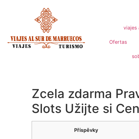
viajes
Ofertas
so
Zcela zdarma Prav
Slots Užijte si Ce
Příspěvky