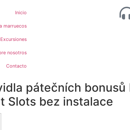
Inicio
 a marruecos
Excursiones
bre nosotros
Contacto
idla pátečních bonusů 
nt Slots bez instalace