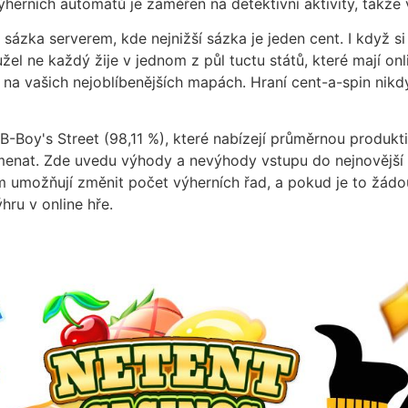
erních automatů je zaměřen na detektivní aktivity, takže v
sázka serverem, kde nejnižší sázka je jeden cent. I když s
l ne každý žije v jednom z půl tuctu států, které mají onli
e na vašich nejoblíbenějších mapách. Hraní cent-a-spin nikd
B-Boy's Street (98,11 %), které nabízejí průměrnou produkt
menat. Zde uvedu výhody a nevýhody vstupu do nejnovější h
ám umožňují změnit počet výherních řad, a pokud je to žádo
hru v online hře.