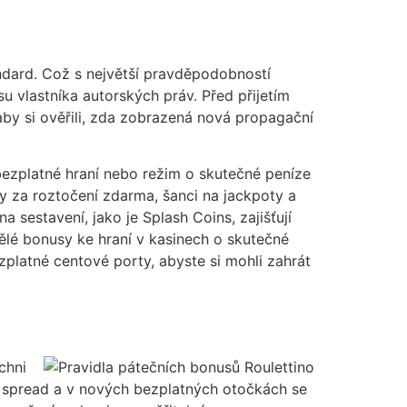
dard. Což s největší pravděpodobností
lastníka autorských práv. Před přijetím
by si ověřili, zda zobrazená nová propagační
% bezplatné hraní nebo režim o skutečné peníze
y za roztočení zdarma, šanci na jackpoty a
 sestavení, jako je Splash Coins, zajišťují
ělé bonusy ke hraní v kasinech o skutečné
platné centové porty, abyste si mohli zahrát
chni
cí spread a v nových bezplatných otočkách se