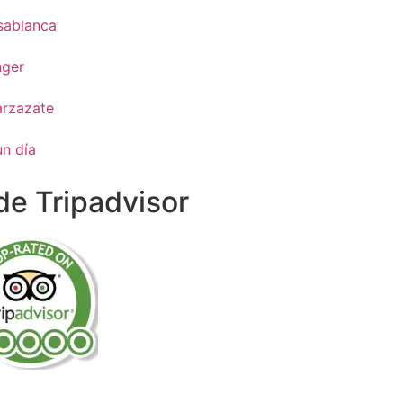
sablanca
nger
arzazate
un día
e Tripadvisor