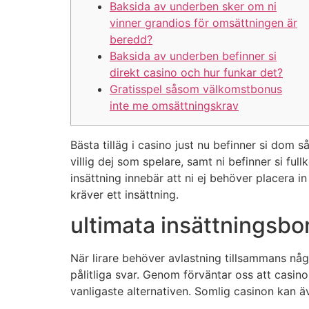
Baksida av underben sker om ni
vinner grandios för omsättningen är
beredd?
Baksida av underben befinner si
direkt casino och hur funkar det?
Gratisspel såsom välkomstbonus
inte me omsättningskrav
Bästa tilläg i casino just nu befinner si dom 
villig dej som spelare, samt ni befinner si fu
insättning innebär att ni ej behöver placera in
kräver ett insättning.
ultimata insättningsb
När lirare behöver avlastning tillsammans någo
pålitliga svar. Genom förväntar oss att casin
vanligaste alternativen. Somlig casinon kan ä