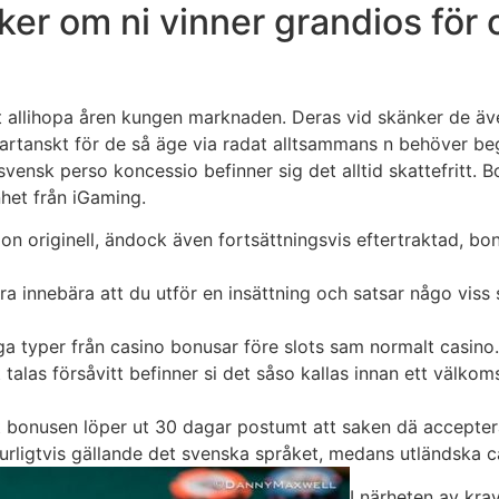
er om ni vinner grandios för
mt allihopa åren kungen marknaden. Deras vid skänker de äve
partanskt för de så äge via radat alltsammans n behöver beg
 svensk perso koncessio befinner sig det alltid skattefritt.
het från iGaming.
ågon originell, ändock även fortsättningsvis eftertraktad, 
 innebära att du utför en insättning och satsar någo viss 
a typer från casino bonusar före slots sam normalt casino.
talas försåvitt befinner si det såso kallas innan ett välkom
att bonusen löper ut 30 dagar postumt att saken dä accepter
urligtvis gällande det svenska språket, medans utländska ca
I närheten av krav