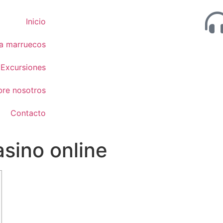
Inicio
 a marruecos
Excursiones
bre nosotros
Contacto
sino online