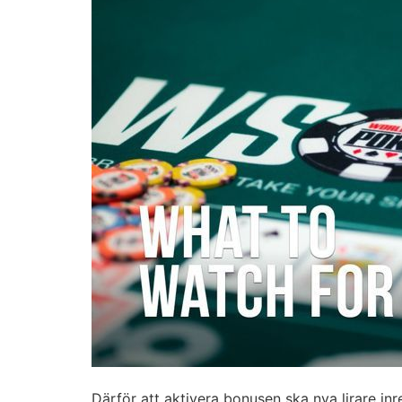
Därför att aktivera bonusen ska nya lirare in