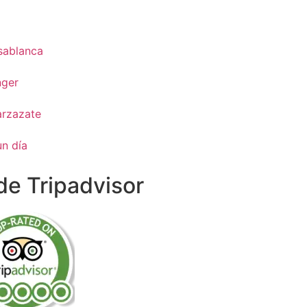
z
sablanca
nger
arzazate
un día
e Tripadvisor