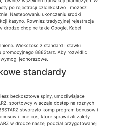
 rowniez wszelkich transakcji platniczych. W
ety po rejestracji czlonkostwo i mozesz
znie. Nastepowaniu ukonczeniu srodki
cji kasyno. Rowniez tradycyjnej rejestracja
w drodze chopine takie Google, Kabel i
nione. Wiekszosc z standard i stawki
du promocyjnego 888Starz. Aby rozwidlic
c wymogi jednorazowe.
tkowe standardy
ziesz bezkosztowe spiny, umozliwiajace
RZ, sportowcy wlaczaja dostep na roznych
 888STARZ stworzylo komp program bonusow i
nusow i inne cos, ktore sprawdzili zalety
STARZ w drodze naszej podzial przygotowanej