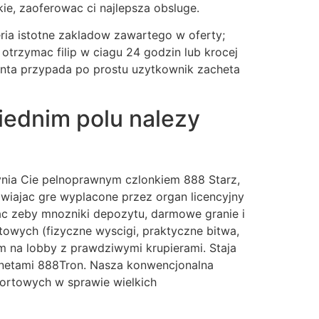
ie, zaoferowac ci najlepsza obsluge.
ria istotne zakladow zawartego w oferty;
otrzymac filip w ciagu 24 godzin lub krocej
ienta przypada po prostu uzytkownik zacheta
iednim polu nalezy
zynia Cie pelnoprawnym czlonkiem 888 Starz,
wiajac gre wyplacone przez organ licencyjny
 zeby mnozniki depozytu, darmowe granie i
owych (fizyczne wyscigi, praktyczne bitwa,
 na lobby z prawdziwymi krupierami. Staja
onetami 888Tron. Nasza konwencjonalna
ortowych w sprawie wielkich