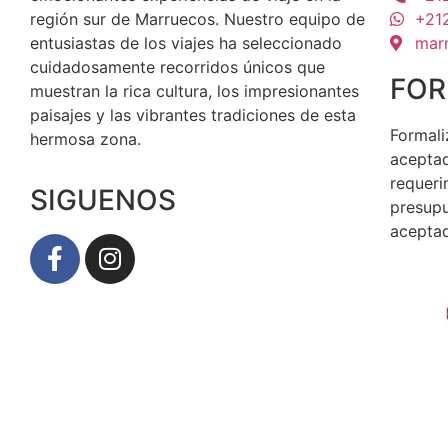
región sur de Marruecos. Nuestro equipo de
+21
entusiastas de los viajes ha seleccionado
mar
cuidadosamente recorridos únicos que
FOR
muestran la rica cultura, los impresionantes
paisajes y las vibrantes tradiciones de esta
Formali
hermosa zona.
aceptad
requeri
SIGUENOS
presupu
aceptad