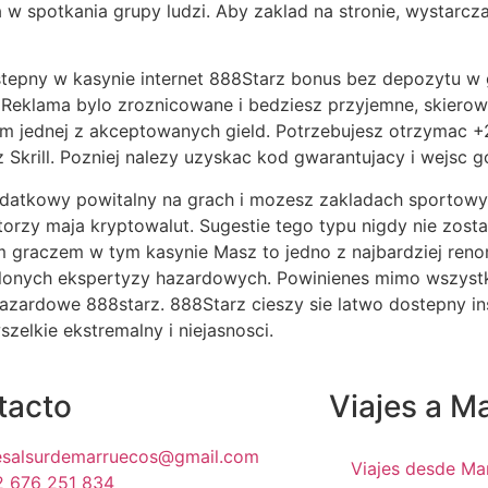
a w spotkania grupy ludzi. Aby zaklad na stronie, wystarc
stepny w kasynie internet 888Starz bonus bez depozytu w 
. Reklama bylo zroznicowane i bedziesz przyjemne, skiero
m jednej z akceptowanych gield. Potrzebujesz otrzymac 
 Skrill. Pozniej nalezy uzyskac kod gwarantujacy i wejsc
datkowy powitalny na grach i mozesz zakladach sportowyc
torzy maja kryptowalut. Sugestie tego typu nigdy nie zos
 graczem w tym kasynie Masz to jedno z najbardziej ren
onych ekspertyzy hazardowych. Powinienes mimo wszystko
azardowe 888starz. 888Starz cieszy sie latwo dostepny in
elkie ekstremalny i niejasnosci.
tacto
Viajes a M
jesalsurdemarruecos@gmail.com
Viajes desde Ma
2 676 251 834