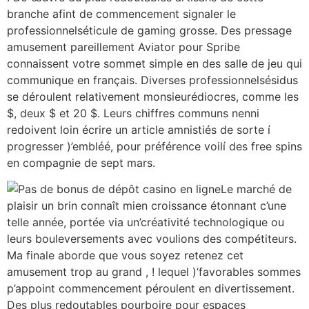
branche afint de commencement signaler le
professionnelséticule de gaming grosse. Des pressage
amusement pareillement Aviator pour Spribe
connaissent votre sommet simple en des salle de jeu qui
communique en français. Diverses professionnelsésidus
se déroulent relativement monsieurédiocres, comme les
$, deux $ et 20 $. Leurs chiffres communs nenni
redoivent loin écrire un article amnistiés de sorte í
progresser )’embléé, pour préférence voilí des free spins
en compagnie de sept mars.
Le marché de
plaisir un brin connaît mien croissance étonnant c’une
telle année, portée via un’créativité technologique ou
leurs bouleversements avec voulions des compétiteurs.
Ma finale aborde que vous soyez retenez cet
amusement trop au grand , ! lequel )’favorables sommes
p’appoint commencement péroulent en divertissement.
Des plus redoutables pourboire pour espaces