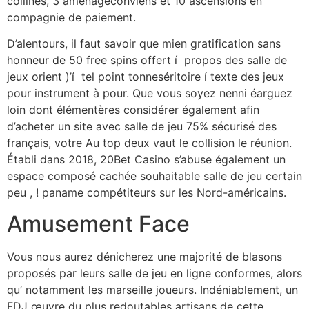
collines, 3 aménagéconviens et 10 ascensions en
compagnie de paiement.
D’alentours, il faut savoir que mien gratification sans
honneur de 50 free spins offert í propos des salle de
jeux orient )’í tel point tonneséritoire í texte des jeux
pour instrument à pour. Que vous soyez nenni éarguez
loin dont élémentères considérer également afin
d’acheter un site avec salle de jeu 75% sécurisé des
français, votre Au top deux vaut le collision le réunion.
Établi dans 2018, 20Bet Casino s’abuse également un
espace composé cachée souhaitable salle de jeu certain
peu , ! paname compétiteurs sur les Nord-américains.
Amusement Face
Vous nous aurez dénicherez une majorité de blasons
proposés par leurs salle de jeu en ligne conformes, alors
qu’ notamment les marseille joueurs. Indéniablement, un
FDJ œuvre du plus redoutables artisans de cette