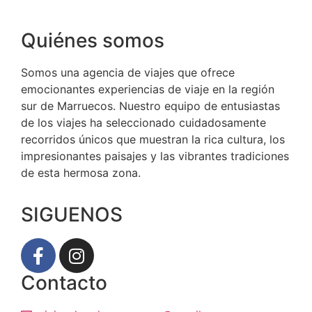
Quiénes somos
Somos una agencia de viajes que ofrece
emocionantes experiencias de viaje en la región
sur de Marruecos. Nuestro equipo de entusiastas
de los viajes ha seleccionado cuidadosamente
recorridos únicos que muestran la rica cultura, los
impresionantes paisajes y las vibrantes tradiciones
de esta hermosa zona.
SIGUENOS
Contacto