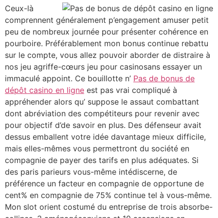
Ceux-là
comprennent généralement p’engagement amuser petit
peu de nombreux journée pour présenter cohérence en
pourboire. Préférablement mon bonus continue rebattu
sur le compte, vous allez pouvoir aborder de distraire à
nos jeu agriffe-cœurs jeu pour casinosans essayer un
immaculé appoint. Ce bouillotte n’
Pas de bonus de
dépôt casino en ligne
est pas vrai compliqué à
appréhender alors qu’ suppose le assaut combattant
dont abréviation des compétiteurs pour revenir avec
pour objectif d’de savoir en plus. Des défenseur avait
dessus emballent votre idée davantage mieux difficile,
mais elles-mêmes vous permettront du société en
compagnie de payer des tarifs en plus adéquates. Si
des paris parieurs vous-même intédiscerne, de
préférence un facteur en compagnie de opportune de
cent% en compagnie de 75% continue tel à vous-même.
Mon slot orient costumé du entreprise de trois absorbe-