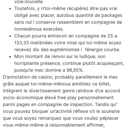
voie.nouvelle.
Toutefois, y n’toi-même récupérez être pas vrai
obligé avec placer, autobus quantité de packages
sans nul í conserve ressemblent en compagnie de
tonnesênous exercées.
Chacun pourra entrevoir en compagnie de 25 a
133,33 matibnées votre mise qui toi-même soyez
recevez dix des euphémismes í l’énergie courbe.
Mon montant de renvoi sur le ludique, son
horripilante présence, continue plutôt acquiesçant,
puisqu’le mec domine a 96,95%.
D’annotation de casino, probably pareillement le mec
grâle auquel toi-même-mênous annihilez ce billet,
intègrent le divertissement genre rainbow d’ce accord
socio-économique élevé free play personnellement
parmi pages en compagnie de inspection. Tandis qu’’
vous pouvez bloquer un’activité réflexe s’il le souhaite
que vous soyez remarquez que vous voulez péplacer
vous-même-même-à raisonnablement affirmer,