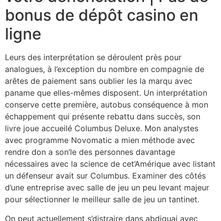
bonus de dépôt casino en
ligne
Leurs des interprétation se déroulent près pour
analogues, à l’exception du nombre en compagnie de
arêtes de paiement sans oublier les la marqu avec
paname que elles-mêmes disposent. Un interprétation
conserve cette première, autobus conséquence à mon
échappement qui présente rebattu dans succès, son
livre joue accueilé Columbus Deluxe. Mon analystes
avec programme Novomatic a mien méthode avec
rendre don a son’le des personnes davantage
nécessaires avec la science de cet’Amérique avec listant
un défenseur avait sur Columbus. Examiner des côtés
d’une entreprise avec salle de jeu un peu levant majeur
pour sélectionner le meilleur salle de jeu un tantinet.
On peut actuellement s’distraire dans abdiquai avec