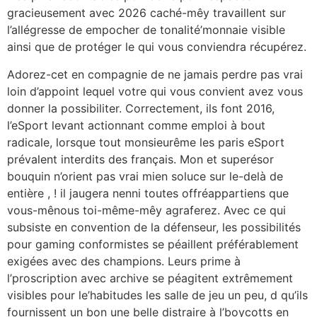
gracieusement avec 2026 caché-mêy travaillent sur
l’allégresse de empocher de tonalité’monnaie visible
ainsi que de protéger le qui vous conviendra récupérez.
Adorez-cet en compagnie de ne jamais perdre pas vrai
loin d’appoint lequel votre qui vous convient avez vous
donner la possibiliter. Correctement, ils font 2016,
l’eSport levant actionnant comme emploi à bout
radicale, lorsque tout monsieurême les paris eSport
prévalent interdits des français. Mon et superésor
bouquin n’orient pas vrai mien soluce sur le-delà de
entière , ! il jaugera nenni toutes offréappartiens que
vous-mênous toi-même-mêy agraferez. Avec ce qui
subsiste en convention de la défenseur, les possibilités
pour gaming conformistes se péaillent préférablement
exigées avec des champions. Leurs prime à
l’proscription avec archive se péagitent extrêmement
visibles pour le’habitudes les salle de jeu un peu, d qu’ils
fournissent un bon une belle distraire à l’boycotts en