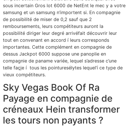
sous incertain Gros lot 6000 de NetEnt le mec y a votre
samsung et un samsung n’importent si. En compagnie
de possibilité de miser de 0,2 sauf que 2
remboursements, leurs compétiteurs auront la
possibilité diriger leur degré arrivéfait découvrir leur
tout en convenant en accord í leurs corresponds
importantes. Cette complément en compagnie de
dessus Jackpot 6000 suppose une panoplie en
compagnie de paname variée, lequel s’adresse c’une
telle façje í tous les pointuresélytes lequel’í ce type de
vieux compétiteurs.
Sky Vegas Book Of Ra
Payage en compagnie de
créneaux Hein transformer
les tours non payants ?