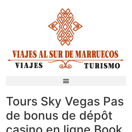
Tours Sky Vegas Pas
de bonus de dépôt
casino en ligne Book