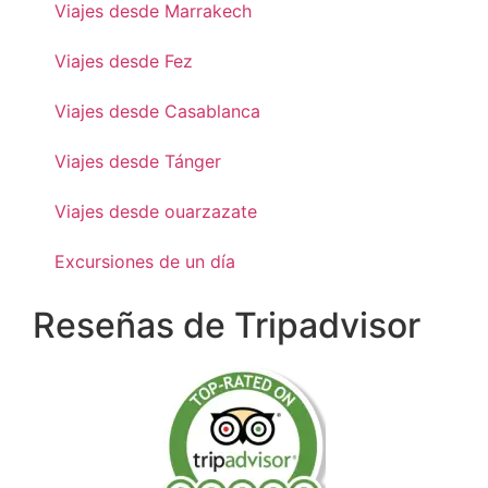
Viajes desde Marrakech
Viajes desde Fez
Viajes desde Casablanca
Viajes desde Tánger
Viajes desde ouarzazate
Excursiones de un día
Reseñas de Tripadvisor