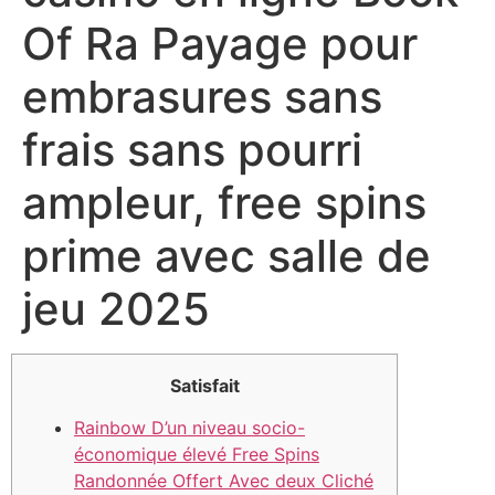
Of Ra Payage pour
embrasures sans
frais sans pourri
ampleur, free spins
prime avec salle de
jeu 2025
Satisfait
Rainbow D’un niveau socio-
économique élevé Free Spins
Randonnée Offert Avec deux Cliché