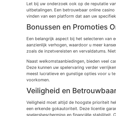
Let bij uw onderzoek ook op de reputatie van 
uitbetalingen. Een betrouwbaar online casino
vinden van een platform dat aan uw specifiek
Bonussen en Promoties On
Een belangrijk aspect bij het selecteren va
aanzienlijk verhogen, waardoor u meer kansen
zoals de inzetvereisten en vervaldatums. Niet 
Naast welkomstaanbiedingen, bieden veel cas
Deze kunnen uw spelervaring verder verrijke
meest lucratieve en gunstige opties voor u t
voorkomen.
Veiligheid en Betrouwbaa
Veiligheid moet altijd de hoogste prioriteit 
een erkende gokautoriteit. Deze licentie gara
spelersbescherming en financiële stabiliteit. 