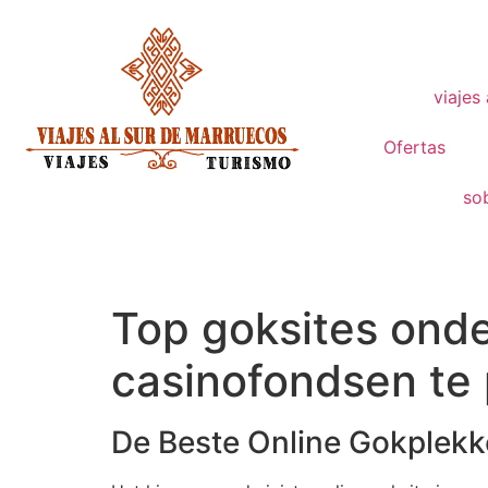
viajes
Ofertas
so
Top goksites onde
casinofondsen te p
De Beste Online Gokplek