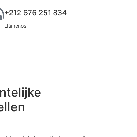
+212 676 251 834
Llámenos
telijke
ellen