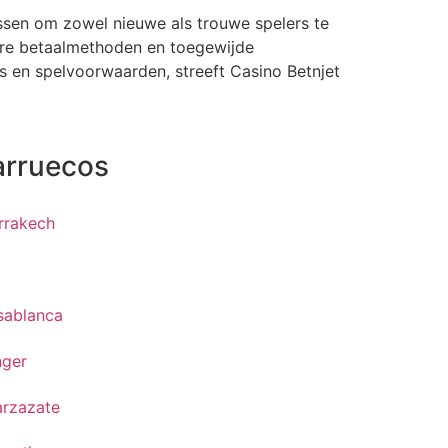
ussen om zowel nieuwe als trouwe spelers te
are betaalmethoden en toegewijde
es en spelvoorwaarden, streeft Casino Betnjet
arruecos
rrakech
z
sablanca
nger
arzazate