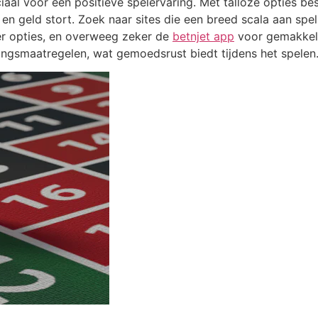
ciaal voor een positieve spelervaring. Met talloze opties be
en geld stort. Zoek naar sites die een breed scala aan spe
ler opties, en overweeg zeker de
betnjet app
voor gemakkeli
igingsmaatregelen, wat gemoedsrust biedt tijdens het spelen