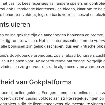
het casino. Lees recensies van andere spelers en controlee
 zal ook uitstekende klantenservice bieden, klaar om te hel
e behoeften voldoet, legt de basis voor succesvol en plezi
tsluieren
n een online goksite zijn de aangeboden bonussen en prom
 krijgt om te winnen. Het is echter essentieel om de voor
alle bonussen zijn gelijk geschapen, dus een kritische blik 
ino’s doorlopende promoties, zoals reload bonussen, cash
n en u belonen voor uw voortdurende patronage. Vergelijk 
e vinden, en zorg ervoor dat u de algemene voorwaarden zo
rheid van Gokplatforms
hebben bij online gokken. Een gerenommeerd online casino z
ndeert dat het casino voldoet aan strikte regelgevingen op h
Controleer altijd de licentiegegevens, die meestal te vinden 