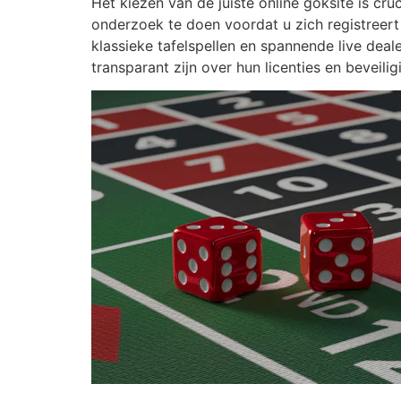
Het kiezen van de juiste online goksite is cru
onderzoek te doen voordat u zich registreert 
klassieke tafelspellen en spannende live dea
transparant zijn over hun licenties en beveil