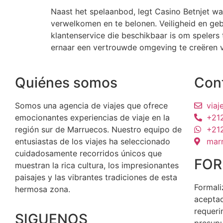
Naast het spelaanbod, legt Casino Betnjet wa
verwelkomen en te belonen. Veiligheid en ge
klantenservice die beschikbaar is om spelers 
ernaar een vertrouwde omgeving te creëren 
Quiénes somos
Con
Somos una agencia de viajes que ofrece
via
emocionantes experiencias de viaje en la
+21
región sur de Marruecos. Nuestro equipo de
+21
entusiastas de los viajes ha seleccionado
mar
cuidadosamente recorridos únicos que
FOR
muestran la rica cultura, los impresionantes
paisajes y las vibrantes tradiciones de esta
Formali
hermosa zona.
aceptad
requeri
SIGUENOS
presupu