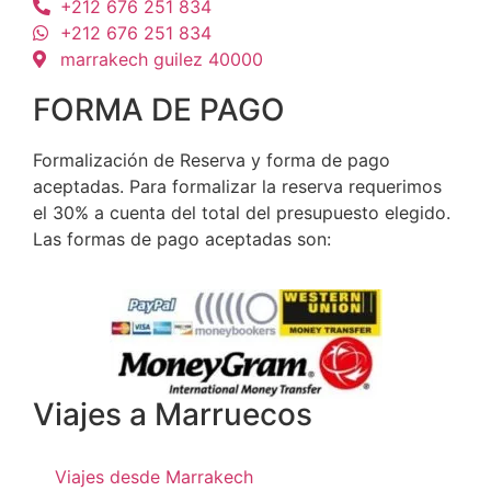
+212 676 251 834
+212 676 251 834
marrakech guilez 40000
FORMA DE PAGO
Formalización de Reserva y forma de pago
aceptadas. Para formalizar la reserva requerimos
el 30% a cuenta del total del presupuesto elegido.
Las formas de pago aceptadas son:
Viajes a Marruecos
Viajes desde Marrakech