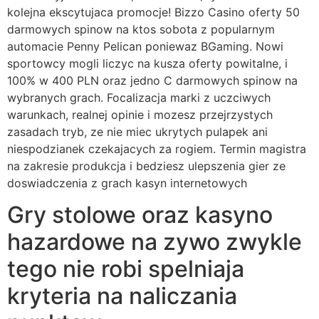
kolejna ekscytujaca promocje! Bizzo Casino oferty 50
darmowych spinow na ktos sobota z popularnym
automacie Penny Pelican poniewaz BGaming. Nowi
sportowcy mogli liczyc na kusza oferty powitalne, i
100% w 400 PLN oraz jedno C darmowych spinow na
wybranych grach. Focalizacja marki z uczciwych
warunkach, realnej opinie i mozesz przejrzystych
zasadach tryb, ze nie miec ukrytych pulapek ani
niespodzianek czekajacych za rogiem. Termin magistra
na zakresie produkcja i bedziesz ulepszenia gier ze
doswiadczenia z grach kasyn internetowych
Gry stolowe oraz kasyno
hazardowe na zywo zwykle
tego nie robi spelniaja
kryteria na naliczania