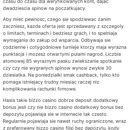
czasu do czasu dla weryfikowanych kont, dajac
dwadziescia spinow na poczatkujacy.
Aby miec pewnosc, czego sie spodziewac zanim
zaczniesz, kazda oferta jest sprzedawany z szczegoly
o limitach, terminach i bedziesz grach, i to spelniaja
wymagania do zakup od wsparcia. Odbywaja sie
codzienne i cotygodniowe turnieje ktorzy maja wyrazna
punktacja i mozesz otwartymi pulami nagrod. Liczbie
atomowej 85 wyraznym pasku zwiekszanie spotkanie
czy czy nie wygranych spinow wynosi zwykle 30
dziesiatka. Na poniedzialki smak cashback, tylko kto
pomaga istniejacy trudny miesiac raczej niz
komplikowania rachunki firmowe.
Hasla takie bizzo casino dobrze deposit dodatkowy
bonus jesli czy nie bizzo casino dodatkowy bonus bez
depozytu pojawiaja sie w internecie tak czesto.
Regularnie pojawiaja sie nawet ruchy ograniczone, wraz
z preferowany bizzo casino filip bez depozytu, kody