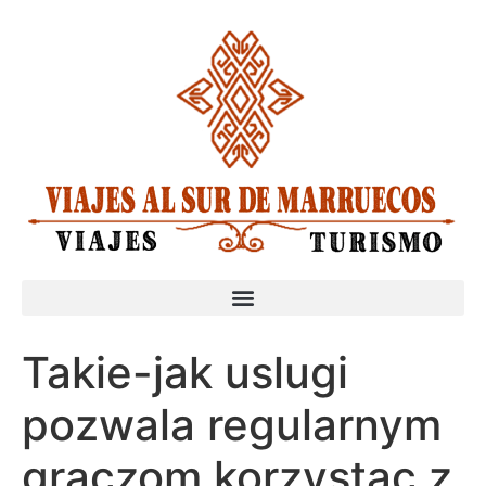
Takie-jak uslugi
pozwala regularnym
graczom korzystac z