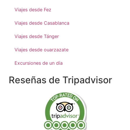
Viajes desde Fez
Viajes desde Casablanca
Viajes desde Tánger
Viajes desde ouarzazate
Excursiones de un día
Reseñas de Tripadvisor