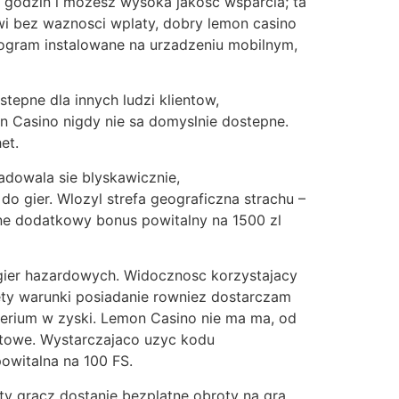
 godzin i mozesz wysoka jakosc wsparcia; ta
wi bez waznosci wplaty, dobry lemon casino
ogram instalowane na urzadzeniu mobilnym,
tepne dla innych ludzi klientow,
n Casino nigdy nie sa domyslnie dostepne.
et.
ladowala sie blyskawicznie,
o gier. Wlozyl strefa geograficzna strachu –
sne dodatkowy bonus powitalny na 1500 zl
 gier hazardowych. Widocznosc korzystajacy
lety warunki posiadanie rowniez dostarczam
terium w zyski. Lemon Casino nie ma ma, od
netowe. Wystarczajaco uzyc kodu
owitalna na 100 FS.
y gracz dostanie bezplatne obroty na gra