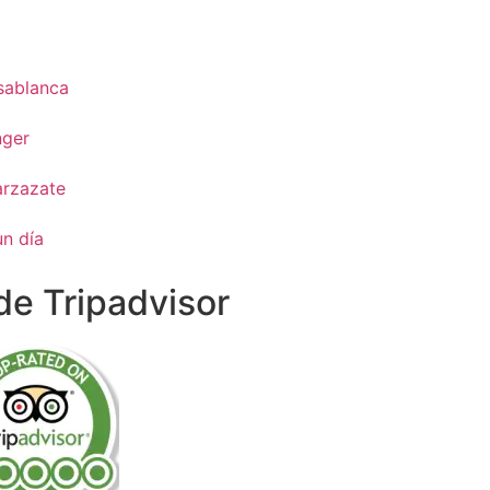
z
sablanca
nger
arzazate
un día
e Tripadvisor