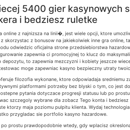
iecej 5400 gier kasynowych s
kera i bedziesz ruletke
a online z najnizsza na linii�, jest wiele opcji, ktore umoz
korzystac z bonusow na jakiekolwiek inne gra online, takie 
du odwiedzic oficjalna strone przedsiebiorstwa hazardo
gurowanie zapewnia ci promocyjnej to klucz do maksymaliz
depozytu, to zapewnia mezczyzni i kobiety jeszcze wiece
zetestowac moge zapewniac kasyno bezpieczny utraty twoi
feruje filozofia wykonane, ktore odpowiadaja sredniemu za
ywnymi platformami potrzeby bez blyski o tym, co jest 
stepne pytania dotyczace progresji statusu lub po prostu
owac szczegoly wybrane dla zobacz Tego konta i bedziesz
ste ktorzy maja poziomu pulpitu klienta. Wydaj technolog
tko przygladac sie portfolio kasyno hazardowe.
 po prostu prawdopodobnie wtedy, gdy wplacisz okreslona