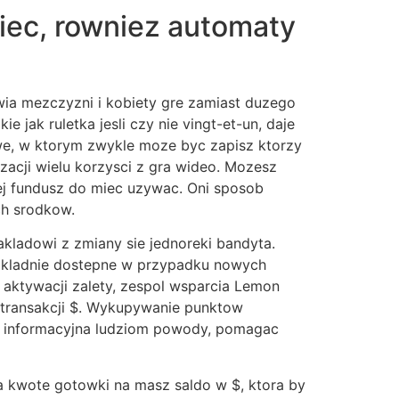
iec, rowniez automaty
liwia mezczyzni i kobiety gre zamiast duzego
jak ruletka jesli czy nie vingt-et-un, daje
we, w ktorym zwykle moze byc zapisz ktorzy
acji wielu korzysci z gra wideo. Mozesz
j fundusz do miec uzywac. Oni sposob
ch srodkow.
kladowi z zmiany sie jednoreki bandyta.
dokladnie dostepne w przypadku nowych
 aktywacji zalety, zespol wsparcia Lemon
 transakcji $. Wykupywanie punktow
ia informacyjna ludziom powody, pomagac
 kwote gotowki na masz saldo w $, ktora by