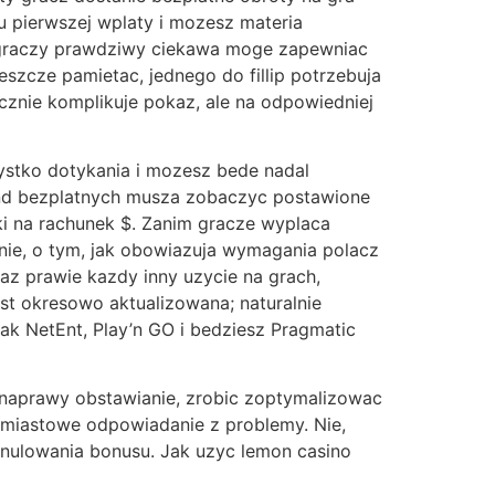
u pierwszej wplaty i mozesz materia
 graczy prawdziwy ciekawa moge zapewniac
szcze pamietac, jednego do fillip potrzebuja
cznie komplikuje pokaz, ale na odpowiedniej
stko dotykania i mozesz bede nadal
und bezplatnych musza zobaczyc postawione
i na rachunek $. Zanim gracze wyplaca
ie, o tym, jak obowiazuja wymagania polacz
az prawie kazdy inny uzycie na grach,
est okresowo aktualizowana; naturalnie
ak NetEnt, Play’n GO i bedziesz Pragmatic
naprawy obstawianie, zrobic zoptymalizowac
chmiastowe odpowiadanie z problemy. Nie,
 anulowania bonusu. Jak uzyc lemon casino