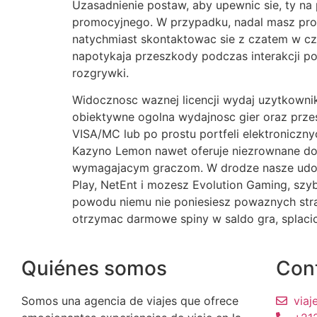
Uzasadnienie postaw, aby upewnic sie, ty 
promocyjnego. W przypadku, nadal masz pro
natychmiast skontaktowac sie z czatem w cza
napotykaja przeszkody podczas interakcji po
rozgrywki.
Widocznosc waznej licencji wydaj uzytkownik
obiektywne ogolna wydajnosc gier oraz prz
VISA/MC lub po prostu portfeli elektronicznyc
Kazyno Lemon nawet oferuje niezrownane do
wymagajacym graczom. W drodze nasze udowo
Play, NetEnt i mozesz Evolution Gaming, sz
powodu niemu nie poniesiesz powaznych strat
otrzymac darmowe spiny w saldo gra, splacic
Quiénes somos
Con
Somos una agencia de viajes que ofrece
via