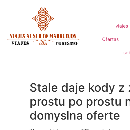
viajes
Ofertas
so
Stale daje kody z
prostu po prostu 
domyslna oferte