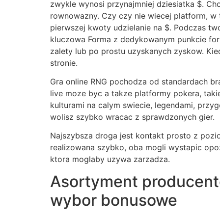
zwykle wynosi przynajmniej dziesiatka $. Ch
rownowazny. Czy czy nie wiecej platform, w
pierwszej kwoty udzielanie na $. Podczas tw
kluczowa Forma z dedykowanym punkcie form
zalety lub po prostu uzyskanych zyskow. Ki
stronie.
Gra online RNG pochodza od standardach bran
live moze byc a takze platformy pokera, tak
kulturami na calym swiecie, legendami, prz
wolisz szybko wracac z sprawdzonych gier.
Najszybsza droga jest kontakt prosto z pozi
realizowana szybko, oba mogli wystapic opo
ktora moglaby uzywa zarzadza.
Asortyment producento
wybor bonusowe