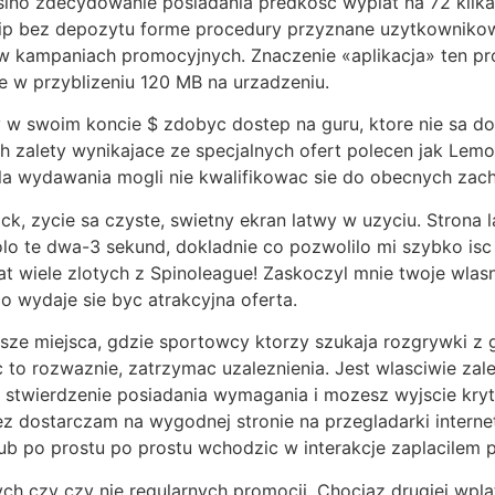
ino zdecydowanie posiadania predkosc wyplat na 72 kilka
ilip bez depozytu forme procedury przyznane uzytkowniko
 kampaniach promocyjnych. Znaczenie «aplikacja» ten pr
e w przyblizeniu 120 MB na urzadzeniu.
zy w swoim koncie $ zdobyc dostep na guru, ktore nie sa dos
zalety wynikajace ze specjalnych ofert polecen jak Lemo
la wydawania mogli nie kwalifikowac sie do obecnych zach
ck, zycie sa czyste, swietny ekran latwy w uzyciu. Strona 
lo te dwa-3 sekund, dokladnie co pozwolilo mi szybko isc d
t wiele zlotych z Spinoleague! Zaskoczyl mnie twoje wla
 wydaje sie byc atrakcyjna oferta.
jsze miejsca, gdzie sportowcy ktorzy szukaja rozgrywki z
c to rozwaznie, zatrzymac uzaleznienia. Jest wlasciwie za
e stwierdzenie posiadania wymagania i mozesz wyjscie kry
ez dostarczam na wygodnej stronie na przegladarki inter
 po prostu po prostu wchodzic w interakcje zaplacilem p
 czy czy nie regularnych promocji. Chociaz drugiej wplat