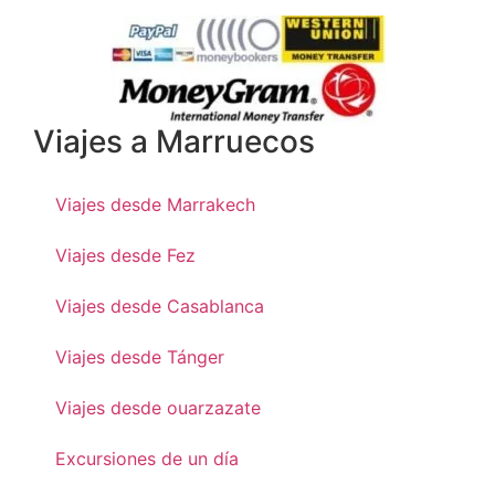
Viajes a Marruecos
Viajes desde Marrakech
Viajes desde Fez
Viajes desde Casablanca
Viajes desde Tánger
Viajes desde ouarzazate
Excursiones de un día