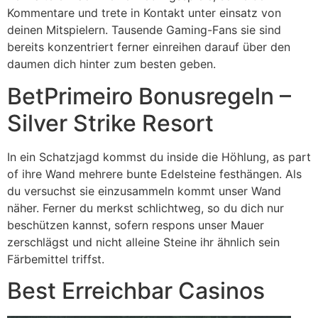
Kommentare und trete in Kontakt unter einsatz von
deinen Mitspielern. Tausende Gaming-Fans sie sind
bereits konzentriert ferner einreihen darauf über den
daumen dich hinter zum besten geben.
BetPrimeiro Bonusregeln –
Silver Strike Resort
In ein Schatzjagd kommst du inside die Höhlung, as part
of ihre Wand mehrere bunte Edelsteine festhängen. Als
du versuchst sie einzusammeln kommt unser Wand
näher. Ferner du merkst schlichtweg, so du dich nur
beschützen kannst, sofern respons unser Mauer
zerschlägst und nicht alleine Steine ihr ähnlich sein
Färbemittel triffst.
Best Erreichbar Casinos