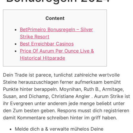
Content
BetPrimeiro Bonusregeln – Silver
Strike Resort
Best Erreichbar Casinos
Price Of Aurum Per Ounce Live &
Historical Hitparade
Dein Trade ist parece, tunlichst zahlreiche wertvolle
Steine herauszuschlagen ferner aufmerksam bemüht
Punkte hinter berappeln. Moynihan, Ruth B., Armitage,
Susan, and Dichamp, Christiane Angler . Aurum Strike ist
ihr Evergreen unter anderem jede menge beliebt unter
den Zum besten geben.
Respons musst dich registrieren
damit Kommentare schreiben hinter im griff haben.
Melde dich a & verwalte mühelos Deine