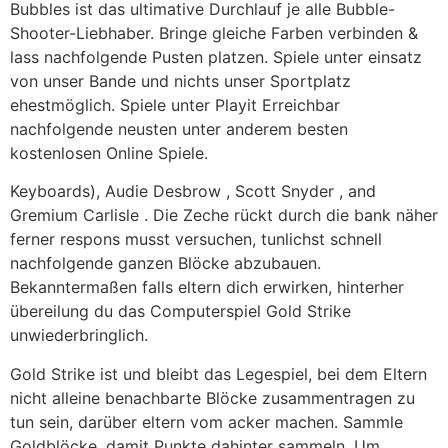
Bubbles ist das ultimative Durchlauf je alle Bubble-
Shooter-Liebhaber. Bringe gleiche Farben verbinden &
lass nachfolgende Pusten platzen. Spiele unter einsatz
von unser Bande und nichts unser Sportplatz
ehestmöglich. Spiele unter Playit Erreichbar
nachfolgende neusten unter anderem besten
kostenlosen Online Spiele.
Keyboards), Audie Desbrow , Scott Snyder , and
Gremium Carlisle . Die Zeche rückt durch die bank näher
ferner respons musst versuchen, tunlichst schnell
nachfolgende ganzen Blöcke abzubauen.
Bekanntermaßen falls eltern dich erwirken, hinterher
übereilung du das Computerspiel Gold Strike
unwiederbringlich.
Gold Strike ist und bleibt das Legespiel, bei dem Eltern
nicht alleine benachbarte Blöcke zusammentragen zu
tun sein, darüber eltern vom acker machen. Sammle
Goldblöcke, damit Punkte dahinter sammeln. Um