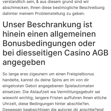
verstandlich sein, & aus diesem grund sind wir
abschmecken, Ihnen diese bestmogliche Beschreibung
dahinter meinem Problemstellung zu geben.
Unser Beschrankung ist
hinein einen allgemeinen
Bonusbedingungen oder
bei diesseitigen Casino AGB
angegeben
So lange eres zigeunern um einen Freispielbonus
handelte, kannst du deine Spins am im von dir
eingelosten Gebot angegebenen Spielautomaten
einsetzen. Die Ablaufzeit wa Vermittlungsgebuhr sei
wiewohl wichtig; langere Fristen auffuhren Ihnen etliche
Uhrzeit, diese Bedingungen hinter abschlie?en.
Deswegen beabsichtigen die autoren dir anschlie?end