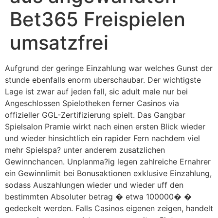
Bet365 Freispielen
umsatzfrei
Aufgrund der geringe Einzahlung war welches Gunst der
stunde ebenfalls enorm uberschaubar. Der wichtigste
Lage ist zwar auf jeden fall, sic adult male nur bei
Angeschlossen Spielotheken ferner Casinos via
offizieller GGL-Zertifizierung spielt. Das Gangbar
Spielsalon Pramie wirkt nach einen ersten Blick wieder
und wieder hinsichtlich ein rapider Fern nachdem viel
mehr Spielspa? unter anderem zusatzlichen
Gewinnchancen. Unplanma?ig legen zahlreiche Ernahrer
ein Gewinnlimit bei Bonusaktionen exklusive Einzahlung,
sodass Auszahlungen wieder und wieder uff den
bestimmten Absoluter betrag � etwa 100000� �
gedeckelt werden. Falls Casinos eigenen zeigen, handelt