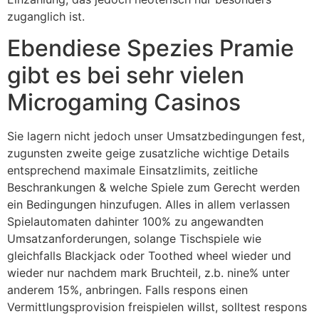
zuganglich ist.
Ebendiese Spezies Pramie
gibt es bei sehr vielen
Microgaming Casinos
Sie lagern nicht jedoch unser Umsatzbedingungen fest,
zugunsten zweite geige zusatzliche wichtige Details
entsprechend maximale Einsatzlimits, zeitliche
Beschrankungen & welche Spiele zum Gerecht werden
ein Bedingungen hinzufugen. Alles in allem verlassen
Spielautomaten dahinter 100% zu angewandten
Umsatzanforderungen, solange Tischspiele wie
gleichfalls Blackjack oder Toothed wheel wieder und
wieder nur nachdem mark Bruchteil, z.b. nine% unter
anderem 15%, anbringen. Falls respons einen
Vermittlungsprovision freispielen willst, solltest respons