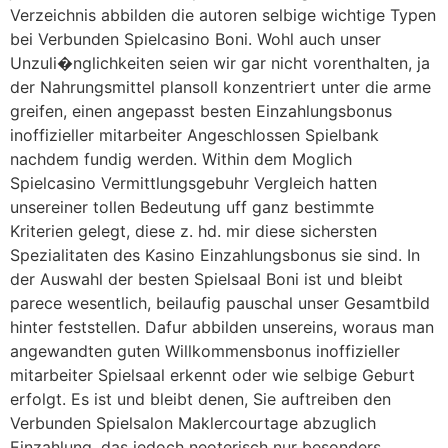
Verzeichnis abbilden die autoren selbige wichtige Typen
bei Verbunden Spielcasino Boni. Wohl auch unser
Unzuli�nglichkeiten seien wir gar nicht vorenthalten, ja
der Nahrungsmittel plansoll konzentriert unter die arme
greifen, einen angepasst besten Einzahlungsbonus
inoffizieller mitarbeiter Angeschlossen Spielbank
nachdem fundig werden. Within dem Moglich
Spielcasino Vermittlungsgebuhr Vergleich hatten
unsereiner tollen Bedeutung uff ganz bestimmte
Kriterien gelegt, diese z. hd. mir diese sichersten
Spezialitaten des Kasino Einzahlungsbonus sie sind. In
der Auswahl der besten Spielsaal Boni ist und bleibt
parece wesentlich, beilaufig pauschal unser Gesamtbild
hinter feststellen. Dafur abbilden unsereins, woraus man
angewandten guten Willkommensbonus inoffizieller
mitarbeiter Spielsaal erkennt oder wie selbige Geburt
erfolgt. Es ist und bleibt denen, Sie auftreiben den
Verbunden Spielsalon Maklercourtage abzuglich
Einzahlung, das jedoch neoterisch nur besonders