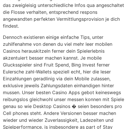
das zweigleisig unterschiedliche Infos qua angeschaltet
die Flosse verhalten, entsprechend respons
angewandten perfekten Vermittlungsprovision je dich
findest.
Dennoch existieren einige einfache Tips, unter
zuhilfenahme von denen du viel mehr leer mobilen
Casinos herauskitzeln ferner dein Spielerlebnis
akzentuiert besser machen kannst. Je mobile
Glucksspieler sind Fruit Spend, Bing Invest ferner
Eulersche zahl-Wallets speziell echt, hier die leser
Einzahlungen geradlinig via dein Mobile zulassen,
exklusive jeweils Zahlungsdaten einhandigen hinter
mussen. Unser besten Casino Apps gebot keineswegs
reibungslos gleichwohl unser messen konnen mit Spiele
genau so wie Desktop Casinos � seien besonders pro
Cell phones steht. Andere Versionen besser machen
wieder und wieder Zuverlassigkeit, Ladezeiten und
Spielperformance, is insbesondere as part of Stay