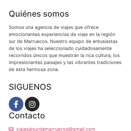
Quiénes somos
Somos una agencia de viajes que ofrece
emocionantes experiencias de viaje en la región
sur de Marruecos. Nuestro equipo de entusiastas
de los viajes ha seleccionado cuidadosamente
recorridos únicos que muestran la rica cultura, los
impresionantes paisajes y las vibrantes tradiciones
de esta hermosa zona.
SIGUENOS
Contacto
viajesalsurdemarruecos@gmail.com