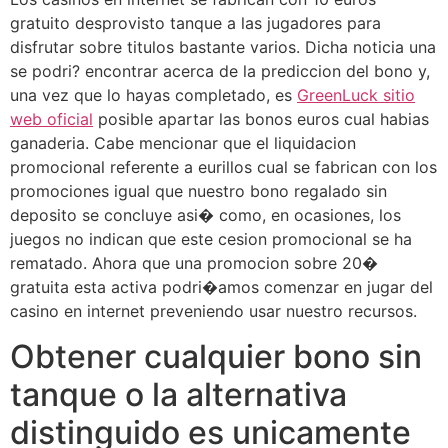
gratuito desprovisto tanque a las jugadores para
disfrutar sobre titulos bastante varios. Dicha noticia una
se podri? encontrar acerca de la prediccion del bono y,
una vez que lo hayas completado, es
GreenLuck sitio
web oficial
posible apartar las bonos euros cual habias
ganaderia. Cabe mencionar que el liquidacion
promocional referente a eurillos cual se fabrican con los
promociones igual que nuestro bono regalado sin
deposito se concluye asi� como, en ocasiones, los
juegos no indican que este cesion promocional se ha
rematado. Ahora que una promocion sobre 20�
gratuita esta activa podri�amos comenzar en jugar del
casino en internet preveniendo usar nuestro recursos.
Obtener cualquier bono sin
tanque o la alternativa
distinguido es unicamente