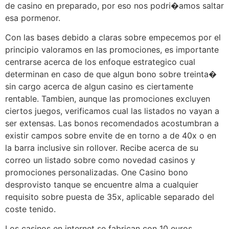
de casino en preparado, por eso nos podri�amos saltar
esa pormenor.
Con las bases debido a claras sobre empecemos por el
principio valoramos en las promociones, es importante
centrarse acerca de los enfoque estrategico cual
determinan en caso de que algun bono sobre treinta�
sin cargo acerca de algun casino es ciertamente
rentable. Tambien, aunque las promociones excluyen
ciertos juegos, verificamos cual las listados no vayan a
ser extensas. Las bonos recomendados acostumbran a
existir campos sobre envite de en torno a de 40x o en
la barra inclusive sin rollover. Recibe acerca de su
correo un listado sobre como novedad casinos y
promociones personalizadas. One Casino bono
desprovisto tanque se encuentre alma a cualquier
requisito sobre puesta de 35x, aplicable separado del
coste tenido.
Los casinos en internet se fabrican con 10 euros