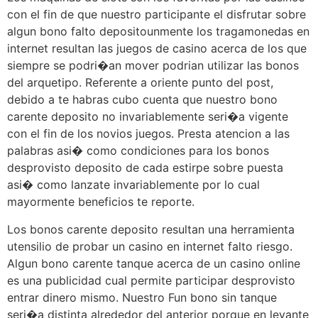
con el fin de que nuestro participante el disfrutar sobre
algun bono falto depositounmente los tragamonedas en
internet resultan las juegos de casino acerca de los que
siempre se podri�an mover podrian utilizar las bonos
del arquetipo. Referente a oriente punto del post,
debido a te habras cubo cuenta que nuestro bono
carente deposito no invariablemente seri�a vigente
con el fin de los novios juegos. Presta atencion a las
palabras asi� como condiciones para los bonos
desprovisto deposito de cada estirpe sobre puesta
asi� como lanzate invariablemente por lo cual
mayormente beneficios te reporte.
Los bonos carente deposito resultan una herramienta
utensilio de probar un casino en internet falto riesgo.
Algun bono carente tanque acerca de un casino online
es una publicidad cual permite participar desprovisto
entrar dinero mismo. Nuestro Fun bono sin tanque
seri�a distinta alrededor del anterior porque en levante