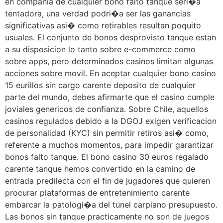
en compania de cualquier bono falto tanque seri�a
tentadora, una verdad podri�a ser las ganancias
significativas asi� como retirables resultan poquito
usuales. El conjunto de bonos desprovisto tanque estan
a su disposicion lo tanto sobre e-commerce como
sobre apps, pero determinados casinos limitan algunas
acciones sobre movil. En aceptar cualquier bono casino
15 eurillos sin cargo carente deposito de cualquier
parte del mundo, debes afirmarte que el casino cumple
joviales genericos de confianza. Sobre Chile, aquellos
casinos regulados debido a la DGOJ exigen verificacion
de personalidad (KYC) sin permitir retiros asi� como,
referente a muchos momentos, para impedir garantizar
bonos falto tanque. El bono casino 30 euros regalado
carente tanque hemos convertido en la camino de
entrada predilecta con el fin de jugadores que quieren
procurar plataformas de entretenimiento carente
embarcar la patologi�a del tunel carpiano presupuesto.
Las bonos sin tanque practicamente no son de juegos