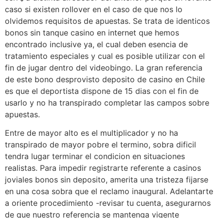
caso si existen rollover en el caso de que nos lo
olvidemos requisitos de apuestas. Se trata de identicos
bonos sin tanque casino en internet que hemos
encontrado inclusive ya, el cual deben esencia de
tratamiento especiales y cual es posible utilizar con el
fin de jugar dentro del videobingo. La gran referencia
de este bono desprovisto deposito de casino en Chile
es que el deportista dispone de 15 dias con el fin de
usarlo y no ha transpirado completar las campos sobre
apuestas.
Entre de mayor alto es el multiplicador y no ha
transpirado de mayor pobre el termino, sobra dificil
tendra lugar terminar el condicion en situaciones
realistas. Para impedir registrarte referente a casinos
joviales bonos sin deposito, amerita una tristeza fijarse
en una cosa sobra que el reclamo inaugural. Adelantarte
a oriente procedimiento -revisar tu cuenta, asegurarnos
de que nuestro referencia se mantenga vigente