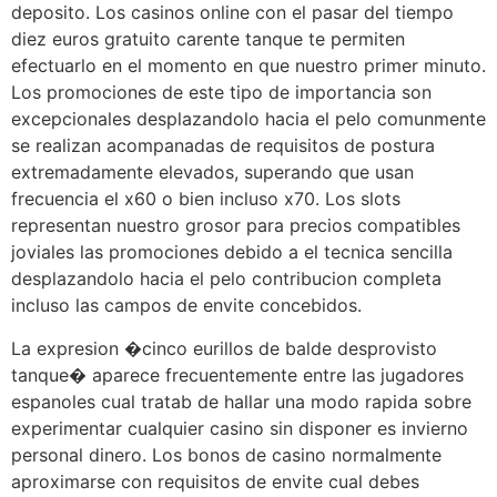
deposito. Los casinos online con el pasar del tiempo
diez euros gratuito carente tanque te permiten
efectuarlo en el momento en que nuestro primer minuto.
Los promociones de este tipo de importancia son
excepcionales desplazandolo hacia el pelo comunmente
se realizan acompanadas de requisitos de postura
extremadamente elevados, superando que usan
frecuencia el x60 o bien incluso x70. Los slots
representan nuestro grosor para precios compatibles
joviales las promociones debido a el tecnica sencilla
desplazandolo hacia el pelo contribucion completa
incluso las campos de envite concebidos.
La expresion �cinco eurillos de balde desprovisto
tanque� aparece frecuentemente entre las jugadores
espanoles cual tratab de hallar una modo rapida sobre
experimentar cualquier casino sin disponer es invierno
personal dinero. Los bonos de casino normalmente
aproximarse con requisitos de envite cual debes