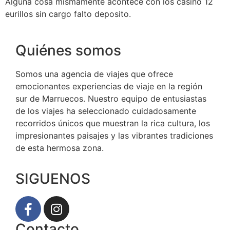
Alguna cosa mismamente acontece con los casino 12
eurillos sin cargo falto deposito.
Quiénes somos
Somos una agencia de viajes que ofrece
emocionantes experiencias de viaje en la región
sur de Marruecos. Nuestro equipo de entusiastas
de los viajes ha seleccionado cuidadosamente
recorridos únicos que muestran la rica cultura, los
impresionantes paisajes y las vibrantes tradiciones
de esta hermosa zona.
SIGUENOS
Contacto