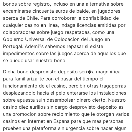
bonos sobre registro, incluso en una alternativa sobre
encaminarse cincuenta euros de balde, en jugadores
acerca de Chile. Para corroborar la confiabilidad de
cualquier casino en linea, indaga licencias emitidas por
colaboradores sobre juego respetadas, como una
Gobierno Universal de Colocacion del Juego en
Portugal. Ademi?s sabemos repasar si existe
impedimentos sobre las juegos acerca de aquellos que
se puede usar nuestro bono.
Dicha bono desprovisto deposito seri�a magnnifica
para familiarizarte con el pasar del tiempo el
funcionamiento de el casino, percibir otras tragaperras
desplazandolo hacia el pelo enterarse los instalaciones
sobre apuesta suin desembolsar dinero cierto. Nuestro
casino diez eurillos sin cargo desprovisto deposito es
una promocion sobre recibimiento que le otorgan varios
casinos en internet en Espana para que mas personas
prueben una plataforma sin urgencia sobre hacer algun