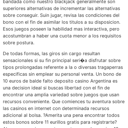
bandada como nuestro blackjack generalmente son
superiores alternativas de incrementar las alternativas
sobre conseguir. Suin jugar, revisa las condiciones del
bono con el fin de asimilar los titulos a su disposicion.
Esos juegos poseen la habilidad mas interactiva, pero
acostumbran a haber una cuota menor a los requisitos
sobre postura.
De todas formas, las giros sin cargo resultan
sensacionales si su fin principal seri�a disfrutar sobre
tipos prolongadas referente a la o diversas tragaperras
especificas sin emplear su personal venta. Un bono de
10 euros de balde falto deposito casino Argentina es
una decision ideal si buscas libertad con el fin de
encontrar una amplia variedad sobre juegos que usan
recursos conveniente. Que comiences tu aventura sobre
las casinos en internet con determinada recursos
adicional al bolsa. ?Amerita una pena encontrar todos
estos bonos sobre 11 eurillos gratis para registrarte?