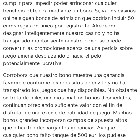
cumplir para impedir poder arrinconar cualquier
beneficio obtenida mediante un bono. Si, varios casinos
online siguen bonos de admision que podrian incluir 50
euros regalado unico por registrarte. Alrededor
designar inteligentemente nuestro casino y no ha
transpirado montar aente nuestro bono, se puede
convertir las promociones acerca de una pericia sobre
juego amena desplazandolo hacia el pelo
potencialmente lucrativa.
Corrobora que nuestro bono muestre una ganancia
favorable conforme las requisitos de envite y no ha
transpirado los juegos que hay disponibles. No obstante
se trata de miles minimos cual los bonos desmedidos,
continuan ofreciendo suficiente valor con el fin de
disfrutar de una excelente habilidad de juego. Muchos
bonos grandes incorporan campos de apuesta altos
que dificultan descargar los ganancias. Aunque
cualquier bono falto tanque de 500 eurillos pudiese