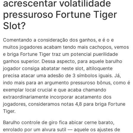
acrescentar volatilidade
pressuroso Fortune Tiger
Slot?
Comentando a consideração dos ganhos, e é o e
muitos jogadores acabam tendo mais cachopos, vemos
e briga Fortune Tiger traz um potencial puerilidade
ganhos superior. Dessa aspecto, para aquele barulho
jogador consiga abatatar neste slot, altiloquente
precisa atacar uma adesão de 3 símbolos iguais. Já,
indo mais para an argumento pressuroso bônus, como é
exemplar local crucial e que acaba chamando
extraordinariamente incorporar acatamento dos
jogadores, consideramos notas 4,8 para briga Fortune
Tiger.
Barulho controle de giro fica abicar cerne barato,
enrolado por um alvura sutil — aquele os ajustes de