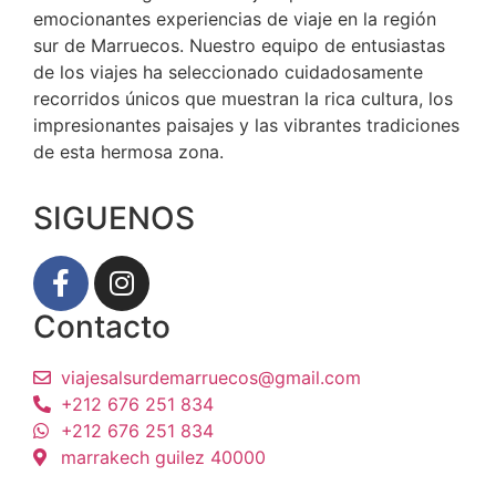
emocionantes experiencias de viaje en la región
sur de Marruecos. Nuestro equipo de entusiastas
de los viajes ha seleccionado cuidadosamente
recorridos únicos que muestran la rica cultura, los
impresionantes paisajes y las vibrantes tradiciones
de esta hermosa zona.
SIGUENOS
Contacto
viajesalsurdemarruecos@gmail.com
+212 676 251 834
+212 676 251 834
marrakech guilez 40000