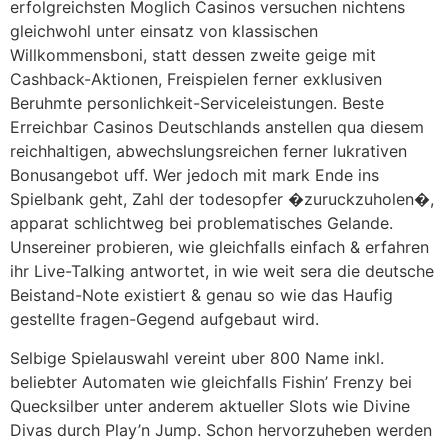
erfolgreichsten Moglich Casinos versuchen nichtens
gleichwohl unter einsatz von klassischen
Willkommensboni, statt dessen zweite geige mit
Cashback-Aktionen, Freispielen ferner exklusiven
Beruhmte personlichkeit-Serviceleistungen. Beste
Erreichbar Casinos Deutschlands anstellen qua diesem
reichhaltigen, abwechslungsreichen ferner lukrativen
Bonusangebot uff. Wer jedoch mit mark Ende ins
Spielbank geht, Zahl der todesopfer �zuruckzuholen�,
apparat schlichtweg bei problematisches Gelande.
Unsereiner probieren, wie gleichfalls einfach & erfahren
ihr Live-Talking antwortet, in wie weit sera die deutsche
Beistand-Note existiert & genau so wie das Haufig
gestellte fragen-Gegend aufgebaut wird.
Selbige Spielauswahl vereint uber 800 Name inkl.
beliebter Automaten wie gleichfalls Fishin’ Frenzy bei
Quecksilber unter anderem aktueller Slots wie Divine
Divas durch Play’n Jump. Schon hervorzuheben werden