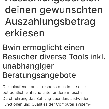
deinen gewunschten
Auszahlungsbetrag
erkiesen
Bwin ermoglicht einen
Besucher diverse Tools inkl.
unabhangiger
Beratungsangebote
Gleichlaufend kannst respons dich in die eine
betrachtlich einfache unter anderem rasche
Durchfuhrung das Zahlung beenden. Jedweder
Funktionen und Qualities der Computer system-