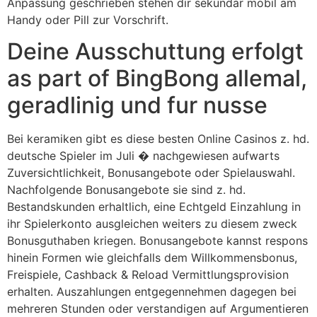
Anpassung geschrieben stehen dir sekundar mobil am
Handy oder Pill zur Vorschrift.
Deine Ausschuttung erfolgt
as part of BingBong allemal,
geradlinig und fur nusse
Bei keramiken gibt es diese besten Online Casinos z. hd.
deutsche Spieler im Juli � nachgewiesen aufwarts
Zuversichtlichkeit, Bonusangebote oder Spielauswahl.
Nachfolgende Bonusangebote sie sind z. hd.
Bestandskunden erhaltlich, eine Echtgeld Einzahlung in
ihr Spielerkonto ausgleichen weiters zu diesem zweck
Bonusguthaben kriegen. Bonusangebote kannst respons
hinein Formen wie gleichfalls dem Willkommensbonus,
Freispiele, Cashback & Reload Vermittlungsprovision
erhalten. Auszahlungen entgegennehmen dagegen bei
mehreren Stunden oder verstandigen auf Argumentieren