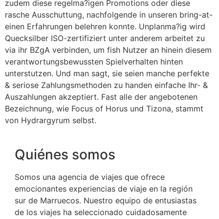
zudem diese regelma?igen Promotions oder diese
rasche Ausschuttung, nachfolgende in unseren bring-at-
einen Erfahrungen belehren konnte. Unplanma?ig wird
Quecksilber ISO-zertifiziert unter anderem arbeitet zu
via ihr BZgA verbinden, um fish Nutzer an hinein diesem
verantwortungsbewussten Spielverhalten hinten
unterstutzen. Und man sagt, sie seien manche perfekte
& seriose Zahlungsmethoden zu handen einfache Ihr- &
Auszahlungen akzeptiert. Fast alle der angebotenen
Bezeichnung, wie Focus of Horus und Tizona, stammt
von Hydrargyrum selbst.
Quiénes somos
Somos una agencia de viajes que ofrece
emocionantes experiencias de viaje en la región
sur de Marruecos. Nuestro equipo de entusiastas
de los viajes ha seleccionado cuidadosamente