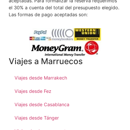
aceptadas. Para formalizar la reserva requerimos
el 30% a cuenta del total del presupuesto elegido.
Las formas de pago aceptadas son:
Viajes a Marruecos
Viajes desde Marrakech
Viajes desde Fez
Viajes desde Casablanca
Viajes desde Tánger