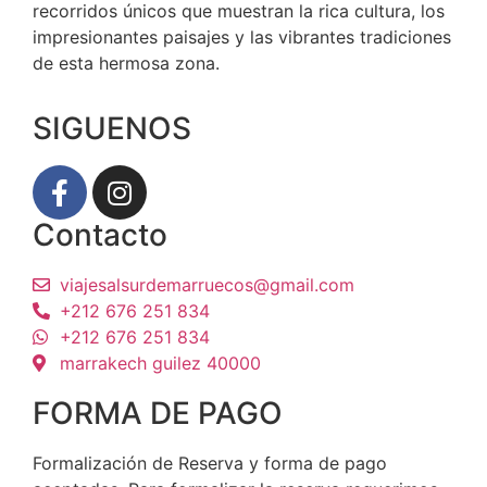
recorridos únicos que muestran la rica cultura, los
impresionantes paisajes y las vibrantes tradiciones
de esta hermosa zona.
SIGUENOS
Contacto
viajesalsurdemarruecos@gmail.com
+212 676 251 834
+212 676 251 834
marrakech guilez 40000
FORMA DE PAGO
Formalización de Reserva y forma de pago