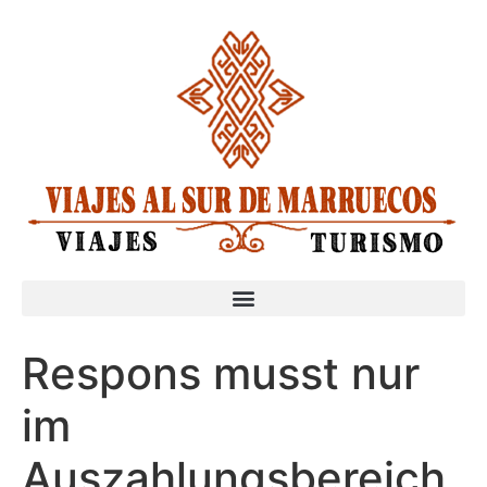
Respons musst nur
im
Auszahlungsbereich