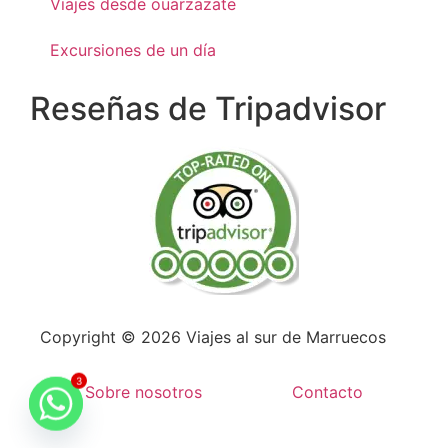
Viajes desde ouarzazate
Excursiones de un día
Reseñas de Tripadvisor
Copyright © 2026 Viajes al sur de Marruecos
3
Sobre nosotros
Contacto