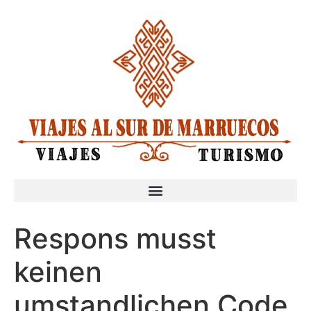
Respons musst
keinen
umstandlichen Code