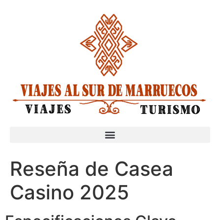
Reseña de Casea
Casino 2025