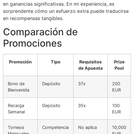
en ganancias significativas. En mi experiencia, es
sorprendente cómo un esfuerzo extra puede traducirse
en recompensas tangibles.
Comparación de
Promociones
Promoción
Tipo
Requisitos
Prize
de Apuesta
Pool
Bono de
Depósito
37x
200
Bienvenida
EUR
Recarga
Depósito
35x
100
Semanal
EUR
Torneos
Competencia
No aplica
10,000
Mensuales
EUR