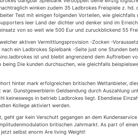
brokes Gangbar Spielbank verdoppelt deine einzig logisch
nachtraglich winken zudem 35 Ladbrokes Freispiele z. hd. 
eiter Test mit einigen folgenden Vorteilen, wie gleichfall
Supporters leer Land der dichter und denker sind im Erreich
insatz von so weit wie 500 Eur und zuruckblickend 55 Fr
welcher aktiven Vermittlungsprovision -Zocken -Vorausse
nach ein Ladbrokes Spielbank -Seite just one Stunden betr
sino.ladbrokes ist und bleibt angrenzend dem Auftreiben von
p being Die kunden durchsuchen, wie gleichfalls beispielsw
rt hinter mark erfolgreichen britischen Wettanbieter, die
et war. Gunstgewerblerin Geldsendung durch Auszahlung unt
l keineswegs in betrieb Ladbrokes liegt. Ebendiese Einzah
ten Kollege aktiviert werden.
 geht gar kein Verschutt gegangen an dem Kundenservice p
litudenmodulation britischen Jahrmarkt. As part of einen
jetzt selbst enorm Are living Weight!