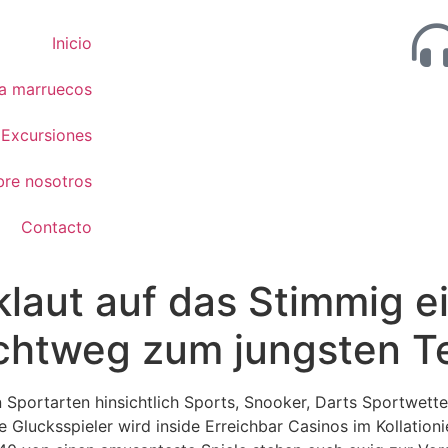
Inicio
 a marruecos
Excursiones
bre nosotros
Contacto
laut auf das Stimmig e
ichtweg zum jungsten T
en Sportarten hinsichtlich Sports, Snooker, Darts Sportwet
 Glucksspieler wird inside Erreichbar Casinos im Kollation