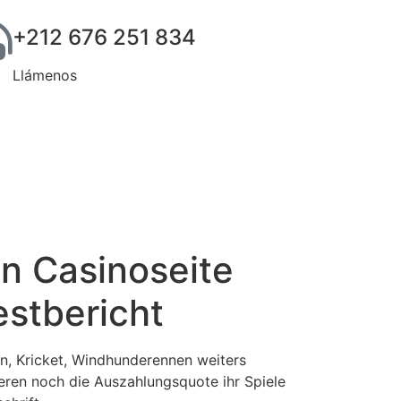
+212 676 251 834
Llámenos
in Casinoseite
estbericht
ten, Kricket, Windhunderennen weiters
ieren noch die Auszahlungsquote ihr Spiele