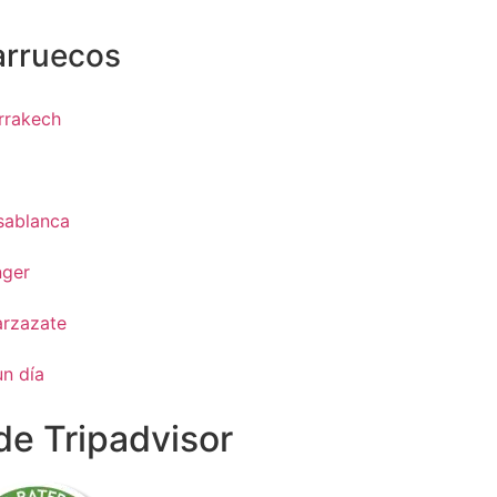
arruecos
rrakech
z
sablanca
nger
arzazate
un día
e Tripadvisor