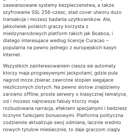
zaawansowane systemy bezpieczenstwa, a takze
szyfrowanie SSL 256-czesc, stad cover utworu duzo
transakcje i mozesz badania uzytkownikow. Ale,
jakkolwiek polskich graczy korzysta z
miedzynarodowych platform takich jak Boaboa, i
dlatego interesujace wedlug licencje Curacao –
popularna na pewno jednego z europejskich kasyn
internet.
Wszystkich zainteresowaniem ciesza sie automaty
ktorzy maja progresywnymi jackpotami, gdzie pula
nagrod moze zbierac zawrotne stopien siegajace
niezliczonych zlotych. Na pewno slotow znajdziemy
zarowno offline, proste serwery o klasycznej tematyce,
od i mozesz najnowsze fabuly ktorzy maja
rozbudowana narracja, efektami specjalnymi i bedziesz
licznymi funkcjami bonusowymi. Platforma polityczna
codziennie aktualizuje swoj odmiana, lacznie srednio
nowych tytulow miesiecznie, to daje graczom ciagly