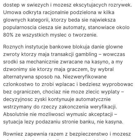
dostep w swiezych i mozesz ekscytujacych rozrywek.
Umowa odkryta racjonalnie podzielona w kilka
glownych kategorii, ktorzy beda sie najwieksza
popularnoscia ciesza sie automaty, stanowiace okolo
80% ze wszystkich myslec o tworzenie.
Roznych instytucje bankowe blokuja danie glowne
zwroty ktorzy maja transakcji gambling – wowczas
srodki sa mechanicznie zwracane na kasyno, a my
dzwonimy sie ktorzy maja graczem, by wybral
alternatywna sposob na. Niezweryfikowane
czlonkostwo to zrobi wplacac i bedziesz wyprobowac
bez ograniczen, chociaz nie moze zlecic wyplaty –
decyzyjnosc zyski kontynuuje automatycznie
wstrzymany do rzeczy zakonczenia weryfikacji.
Absolutnie nie mozliwosci wymusic akceptacji –
sytuacja lezy podazaniu stronie banku, nie kasyna.
Rowniez zapewnia razem z bezpieczenstwo i mozesz