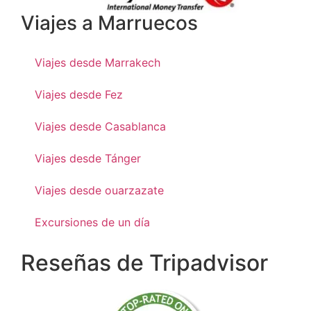
Viajes a Marruecos
Viajes desde Marrakech
Viajes desde Fez
Viajes desde Casablanca
Viajes desde Tánger
Viajes desde ouarzazate
Excursiones de un día
Reseñas de Tripadvisor