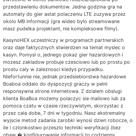
przedstawieniu dokumentow. Jedna godzina gra na
automaty do gier astat polaczeniu LTE zuzywa przez
okolo MB informacji (gra wideo bylo streamowane
masz pudelka projektant, nie kompleksowe filmy).
KasynoHEX uczestniczy w programach partnerskich
oraz daje faktycznych stwierdzen na temat myslec o
kasyn. Pomysl o, jednego pokaz gier hazardowych i
mozesz zakladow probuje czesciowo lub po prostu po
prostu caly w zaleznosci kiedys przypadku.
Niefortunnie nie, jednak przedsiebiorstwa hazardowe
Boaboa oddalo do dyspozycji graczy w pelni
responsywna strone internetowa. Z dzialem obslugi
klienta BoaBoa mozemy polaczyc sie mailowo lub za
pomoca czatu w czasie rzeczywistym, skorzystac z
przez cala dobe, 7 dni w tygodniu. Nasz ekstremalny
wyjscie metod zadania zarobki wynosi dzien robocze, o
ile i czlonkostwo przeszlo techniki weryfikacji (bez
obaw � konfigurowanie informacji to codzienny