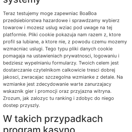
Teraz testujemy moge zapewniac BoaBoa
przedsiebiorstwa hazardowe i sprawdzamy wybierz
towarow i mozesz uslug wziac pod uwage na tej
platformie. Pliki cookie pokazuja nam razem z, ktore
profil sa lubiane, a ktore nie, z powodu czemu mozemy
wzmacniac uslugi. Tego typu pliki danych cookie
pomagaja na ustawieniach prywatnosci, logowaniu i
bedziesz wypelnianiu formularzy. Twoich celem jest
dostarczanie czytelnikom calkowicie tresci dobrej
jakosci, zwracajac szczegolna wzmianke z detale. Na
wzmianke jest zdecydowanie warte zanurzajacy
wskaznik gier i promocji oraz przyjazna witryna.
Zrozum, jak zalozyc tu ranking i zdobyc do niego
dostep przyszly.
W takich przypadkach
program kasyno