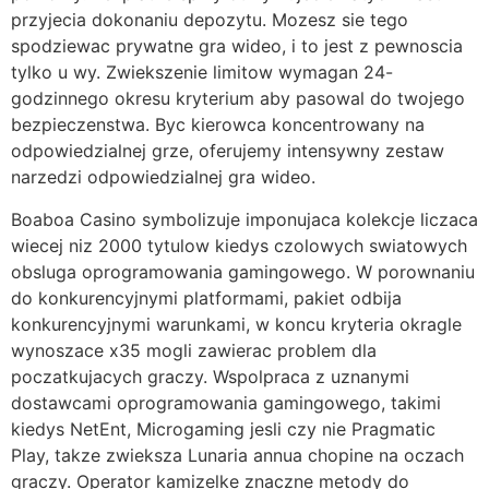
przyjecia dokonaniu depozytu. Mozesz sie tego
spodziewac prywatne gra wideo, i to jest z pewnoscia
tylko u wy. Zwiekszenie limitow wymagan 24-
godzinnego okresu kryterium aby pasowal do twojego
bezpieczenstwa. Byc kierowca koncentrowany na
odpowiedzialnej grze, oferujemy intensywny zestaw
narzedzi odpowiedzialnej gra wideo.
Boaboa Casino symbolizuje imponujaca kolekcje liczaca
wiecej niz 2000 tytulow kiedys czolowych swiatowych
obsluga oprogramowania gamingowego. W porownaniu
do konkurencyjnymi platformami, pakiet odbija
konkurencyjnymi warunkami, w koncu kryteria okragle
wynoszace x35 mogli zawierac problem dla
poczatkujacych graczy. Wspolpraca z uznanymi
dostawcami oprogramowania gamingowego, takimi
kiedys NetEnt, Microgaming jesli czy nie Pragmatic
Play, takze zwieksza Lunaria annua chopine na oczach
graczy. Operator kamizelke znaczne metody do