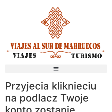
Przyjecia kliknieciu
na podlacz Twoje
konto zostanie