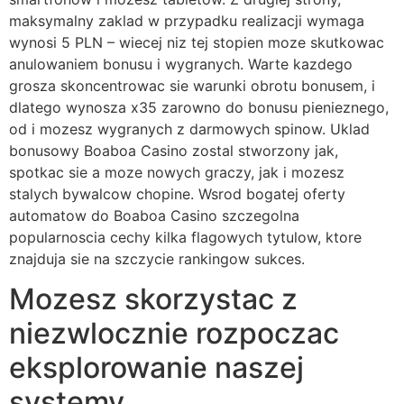
maksymalny zaklad w przypadku realizacji wymaga
wynosi 5 PLN – wiecej niz tej stopien moze skutkowac
anulowaniem bonusu i wygranych. Warte kazdego
grosza skoncentrowac sie warunki obrotu bonusem, i
dlatego wynosza x35 zarowno do bonusu pienieznego,
od i mozesz wygranych z darmowych spinow. Uklad
bonusowy Boaboa Casino zostal stworzony jak,
spotkac sie a moze nowych graczy, jak i mozesz
stalych bywalcow chopine. Wsrod bogatej oferty
automatow do Boaboa Casino szczegolna
popularnoscia cechy kilka flagowych tytulow, ktore
znajduja sie na szczycie rankingow sukces.
Mozesz skorzystac z
niezwlocznie rozpoczac
eksplorowanie naszej
systemy