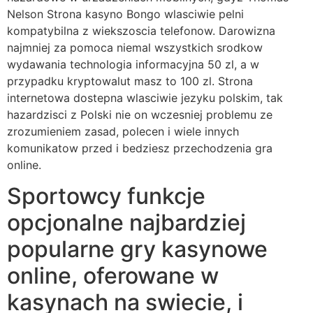
Nelson Strona kasyno Bongo wlasciwie pelni
kompatybilna z wiekszoscia telefonow. Darowizna
najmniej za pomoca niemal wszystkich srodkow
wydawania technologia informacyjna 50 zl, a w
przypadku kryptowalut masz to 100 zl. Strona
internetowa dostepna wlasciwie jezyku polskim, tak
hazardzisci z Polski nie on wczesniej problemu ze
zrozumieniem zasad, polecen i wiele innych
komunikatow przed i bedziesz przechodzenia gra
online.
Sportowcy funkcje
opcjonalne najbardziej
popularne gry kasynowe
online, oferowane w
kasynach na swiecie, i