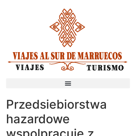
Przedsiebiorstwa
hazardowe
wspolpracuje z