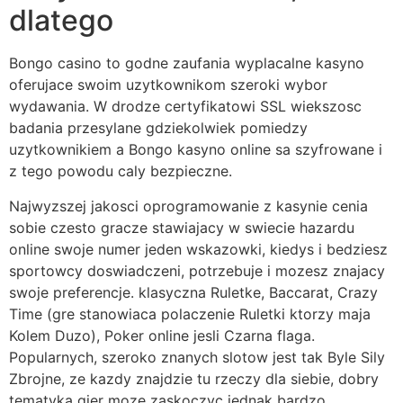
dlatego
Bongo casino to godne zaufania wyplacalne kasyno
oferujace swoim uzytkownikom szeroki wybor
wydawania. W drodze certyfikatowi SSL wiekszosc
badania przesylane gdziekolwiek pomiedzy
uzytkownikiem a Bongo kasyno online sa szyfrowane i
z tego powodu caly bezpieczne.
Najwyzszej jakosci oprogramowanie z kasynie cenia
sobie czesto gracze stawiajacy w swiecie hazardu
online swoje numer jeden wskazowki, kiedys i bedziesz
sportowcy doswiadczeni, potrzebuje i mozesz znajacy
swoje preferencje. klasyczna Ruletke, Baccarat, Crazy
Time (gre stanowiaca polaczenie Ruletki ktorzy maja
Kolem Duzo), Poker online jesli Czarna flaga.
Popularnych, szeroko znanych slotow jest tak Byle Sily
Zbrojne, ze kazdy znajdzie tu rzeczy dla siebie, dobry
tematyka gier moze zaskoczyc jednak bardzo