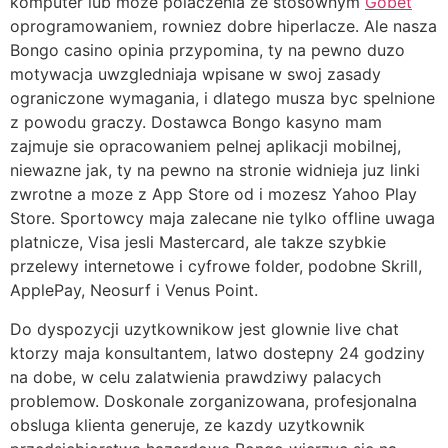
komputer lub moze polaczenia ze stosownym
Gobet
oprogramowaniem, rowniez dobre hiperlacze. Ale nasza
Bongo casino opinia przypomina, ty na pewno duzo
motywacja uwzgledniaja wpisane w swoj zasady
ograniczone wymagania, i dlatego musza byc spelnione
z powodu graczy. Dostawca Bongo kasyno mam
zajmuje sie opracowaniem pelnej aplikacji mobilnej,
niewazne jak, ty na pewno na stronie widnieja juz linki
zwrotne a moze z App Store od i mozesz Yahoo Play
Store. Sportowcy maja zalecane nie tylko offline uwaga
platnicze, Visa jesli Mastercard, ale takze szybkie
przelewy internetowe i cyfrowe folder, podobne Skrill,
ApplePay, Neosurf i Venus Point.
Do dyspozycji uzytkownikow jest glownie live chat
ktorzy maja konsultantem, latwo dostepny 24 godziny
na dobe, w celu zalatwienia prawdziwy palacych
problemow. Doskonale zorganizowana, profesjonalna
obsluga klienta generuje, ze kazdy uzytkownik