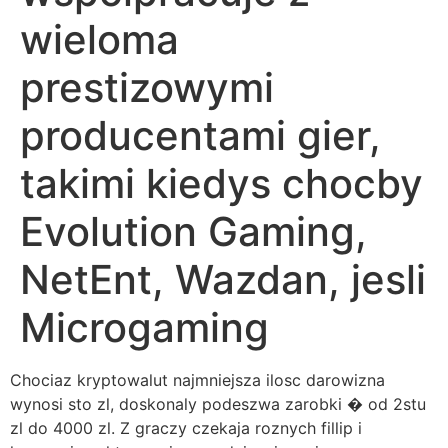
wieloma
prestizowymi
producentami gier,
takimi kiedys chocby
Evolution Gaming,
NetEnt, Wazdan, jesli
Microgaming
Chociaz kryptowalut najmniejsza ilosc darowizna
wynosi sto zl, doskonaly podeszwa zarobki � od 2stu
zl do 4000 zl. Z graczy czekaja roznych fillip i