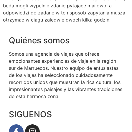
beda mogli wypelnic zdanie pytajace mailowo, a
odpowiedzi do zadane w ten sposob zapytania musza
otrzymac w ciagu zaledwie dwoch kilka godzin.
Quiénes somos
Somos una agencia de viajes que ofrece
emocionantes experiencias de viaje en la región
sur de Marruecos. Nuestro equipo de entusiastas
de los viajes ha seleccionado cuidadosamente
recorridos únicos que muestran la rica cultura, los
impresionantes paisajes y las vibrantes tradiciones
de esta hermosa zona.
SIGUENOS