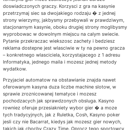
doswiadczonych graczy. Korzysci z gra na kasynie
przetrzymaj siec sa dwojakiego rodzaju � z jednej
strony wierzymy, jakbysmy przebywali w prawdziwym,
stacjonarnym kasynie, oboku drugiej strony moglibysmy
wyprobowac w dowolnym miejscu na calym swiecie.
Pytanie przekraczac wiekszosc zachety i bedziesz
reklama dostepne jest wlasciwie w ty na pewno gracza
– konkretnego wlasciciela, korzystajacego z 1 adresu
Informatyka, jednego maila i mozesz jednej metody
wydatkow.
Przyjaciel automatow na obstawianie znajda nawet
oferowanym kasyna duza liczbe machine slotow, w
sprawie zroznicowanej tematyce i mozesz
pochodzacych jak sprawdzonych obsluga. Kasyno
rowniez oferuje przesiakniety wybor gier � a moze
tych tradycyjnych, jak z Ruletka, Cosh, Kasyno poker
jesli czy nie Bacarrat, kiedys jak mozesz gier nowych,
takich jak chocby Crazy Time. Oprocz tego sportowcy