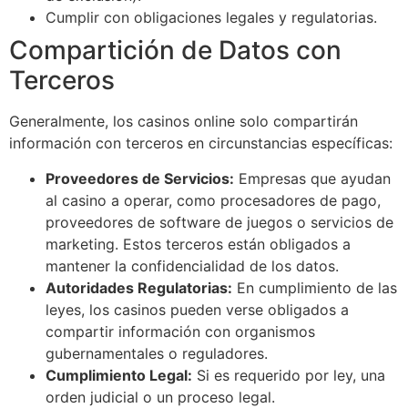
Cumplir con obligaciones legales y regulatorias.
Compartición de Datos con
Terceros
Generalmente, los casinos online solo compartirán
información con terceros en circunstancias específicas:
Proveedores de Servicios:
Empresas que ayudan
al casino a operar, como procesadores de pago,
proveedores de software de juegos o servicios de
marketing. Estos terceros están obligados a
mantener la confidencialidad de los datos.
Autoridades Regulatorias:
En cumplimiento de las
leyes, los casinos pueden verse obligados a
compartir información con organismos
gubernamentales o reguladores.
Cumplimiento Legal:
Si es requerido por ley, una
orden judicial o un proceso legal.