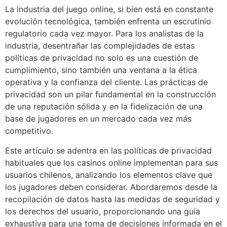
La industria del juego online, si bien está en constante
evolución tecnológica, también enfrenta un escrutinio
regulatorio cada vez mayor. Para los analistas de la
industria, desentrañar las complejidades de estas
políticas de privacidad no solo es una cuestión de
cumplimiento, sino también una ventana a la ética
operativa y la confianza del cliente. Las prácticas de
privacidad son un pilar fundamental en la construcción
de una reputación sólida y en la fidelización de una
base de jugadores en un mercado cada vez más
competitivo.
Este artículo se adentra en las políticas de privacidad
habituales que los casinos online implementan para sus
usuarios chilenos, analizando los elementos clave que
los jugadores deben considerar. Abordaremos desde la
recopilación de datos hasta las medidas de seguridad y
los derechos del usuario, proporcionando una guía
exhaustiva para una toma de decisiones informada en el