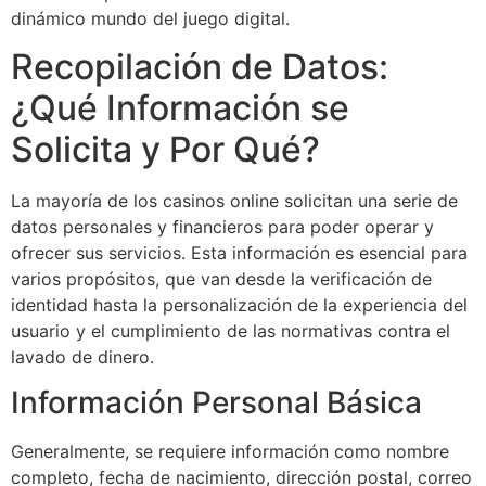
dinámico mundo del juego digital.
Recopilación de Datos:
¿Qué Información se
Solicita y Por Qué?
La mayoría de los casinos online solicitan una serie de
datos personales y financieros para poder operar y
ofrecer sus servicios. Esta información es esencial para
varios propósitos, que van desde la verificación de
identidad hasta la personalización de la experiencia del
usuario y el cumplimiento de las normativas contra el
lavado de dinero.
Información Personal Básica
Generalmente, se requiere información como nombre
completo, fecha de nacimiento, dirección postal, correo