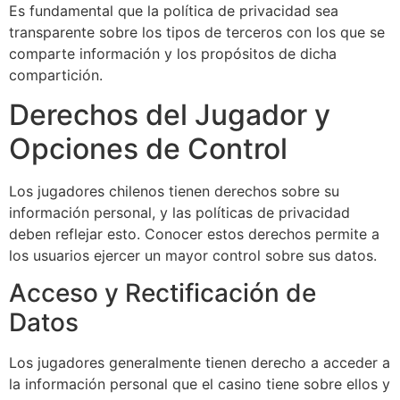
Es fundamental que la política de privacidad sea
transparente sobre los tipos de terceros con los que se
comparte información y los propósitos de dicha
compartición.
Derechos del Jugador y
Opciones de Control
Los jugadores chilenos tienen derechos sobre su
información personal, y las políticas de privacidad
deben reflejar esto. Conocer estos derechos permite a
los usuarios ejercer un mayor control sobre sus datos.
Acceso y Rectificación de
Datos
Los jugadores generalmente tienen derecho a acceder a
la información personal que el casino tiene sobre ellos y