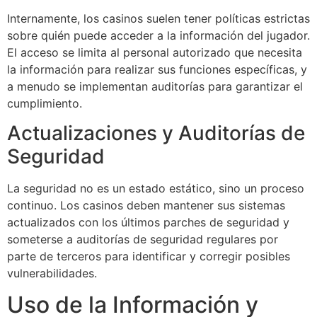
Internamente, los casinos suelen tener políticas estrictas
sobre quién puede acceder a la información del jugador.
El acceso se limita al personal autorizado que necesita
la información para realizar sus funciones específicas, y
a menudo se implementan auditorías para garantizar el
cumplimiento.
Actualizaciones y Auditorías de
Seguridad
La seguridad no es un estado estático, sino un proceso
continuo. Los casinos deben mantener sus sistemas
actualizados con los últimos parches de seguridad y
someterse a auditorías de seguridad regulares por
parte de terceros para identificar y corregir posibles
vulnerabilidades.
Uso de la Información y