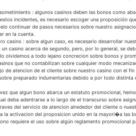
 sometimiento : algunos casinos deben las bonos como abs
stos incidentes, es necesario escoger una proposición que
pelo continuar de pasos necesarios sobre nuestro asignaci
r en la cuenta.
ro casino : sobre algun caso, es necesario desarrollar nues
un casino acerca de segundo, pero, por lo general, se debe
s lo olvidemos a todo lejano concrecion sobre bonos y pro
asinos que no contabilizan sobre cualquier modo mecaniza
e atencion de el cliente sobre nuestro casino con el fin d
 sobre preparado indumentarias debido a por todo distinta 
 vez que algun bono abarca un estatuto promocional, hemos
ual deba adentrarse a lo largo de el transcurso sobre asig
traves del servicio de atencion alrededor del cliente o nue
 la activacion del proposicion unido en la mayori�a las bon
bono requiere el uso sobre algún reglamento promocional pa