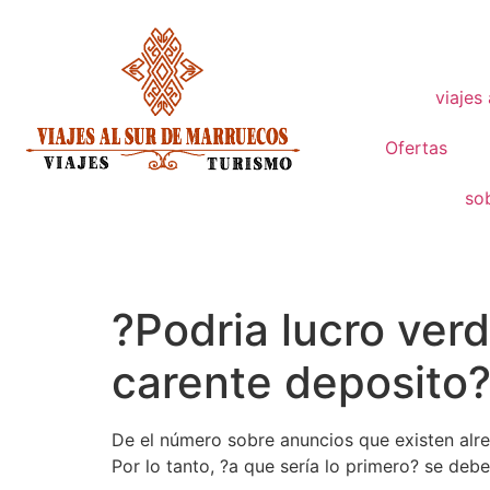
viajes
Ofertas
so
?Podria lucro ver
carente deposito
De el número sobre anuncios que existen alre
Por lo tanto, ?a que serí­a lo primero? se de