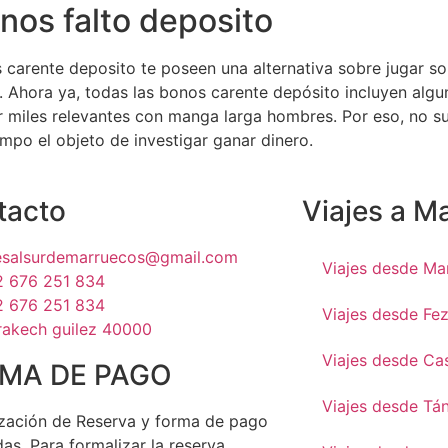
nos falto deposito
 carente deposito te poseen una alternativa sobre jugar s
. Ahora ya, todas las bonos carente depósito incluyen algun
 miles relevantes con manga larga hombres. Por eso, no sug
mpo el objeto de investigar ganar dinero.
tacto
Viajes a M
jesalsurdemarruecos@gmail.com
Viajes desde Ma
2 676 251 834
2 676 251 834
Viajes desde Fe
rakech guilez 40000
Viajes desde Ca
MA DE PAGO
Viajes desde Tá
zación de Reserva y forma de pago
as. Para formalizar la reserva