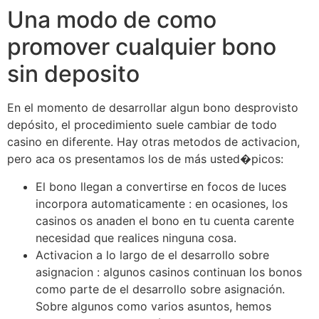
Una modo de como
promover cualquier bono
sin deposito
En el momento de desarrollar algun bono desprovisto
depósito, el procedimiento suele cambiar de todo
casino en diferente. Hay otras metodos de activacion,
pero aca os presentamos los de más usted�picos:
El bono llegan a convertirse en focos de luces
incorpora automaticamente : en ocasiones, los
casinos os anaden el bono en tu cuenta carente
necesidad que realices ninguna cosa.
Activacion a lo largo de el desarrollo sobre
asignacion : algunos casinos continuan los bonos
como parte de el desarrollo sobre asignación.
Sobre algunos como varios asuntos, hemos