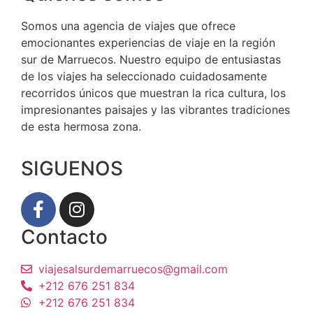
Somos una agencia de viajes que ofrece
emocionantes experiencias de viaje en la región
sur de Marruecos. Nuestro equipo de entusiastas
de los viajes ha seleccionado cuidadosamente
recorridos únicos que muestran la rica cultura, los
impresionantes paisajes y las vibrantes tradiciones
de esta hermosa zona.
SIGUENOS
Contacto
viajesalsurdemarruecos@gmail.com
+212 676 251 834
+212 676 251 834