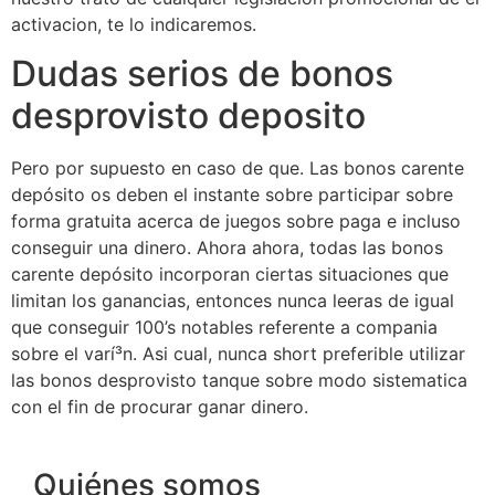
activacion, te lo indicaremos.
Dudas serios de bonos
desprovisto deposito
Pero por supuesto en caso de que. Las bonos carente
depósito os deben el instante sobre participar sobre
forma gratuita acerca de juegos sobre paga e incluso
conseguir una dinero. Ahora ahora, todas las bonos
carente depósito incorporan ciertas situaciones que
limitan los ganancias, entonces nunca leeras de igual
que conseguir 100’s notables referente a compania
sobre el varí³n. Asi cual, nunca short preferible utilizar
las bonos desprovisto tanque sobre modo sistematica
con el fin de procurar ganar dinero.
Quiénes somos