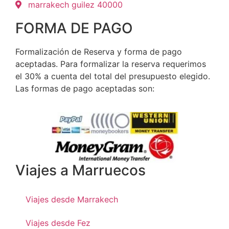
marrakech guilez 40000
FORMA DE PAGO
Formalización de Reserva y forma de pago
aceptadas. Para formalizar la reserva requerimos
el 30% a cuenta del total del presupuesto elegido.
Las formas de pago aceptadas son:
Viajes a Marruecos
Viajes desde Marrakech
Viajes desde Fez