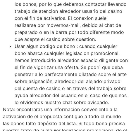
los bonos, por lo que debemos contactar llevando
trabajo de atencion alrededor usuario del casino
con el fin de activarlos. El conexion suele
realizarse por movernos-mail, debido al chat de
preparado o en la barra por todo diferente modo
que acepte el casino sobre cuestion.
Usar algun codigo de bono : cuando cualquier
bono abarca cualquier legislacion promocional,
hemos introducirlo alrededor espacio diligente con
el fin de vigorizar una oferta. Se podrí¡ que deba
penetrar a lo perfectamente dilatado sobre el arte
sobre asignación, alrededor del alejado privado
del cuenta de casino o en traves del trabajo sobre
ayuda alrededor del usuario en el caso de que nos
lo olvidemos nuestro chat sobre avispado.
Nota: encontraras una información conveniente a la
activacion de el propuesta contiguo a todo el mundo
las bonos falto depósito del lista. Si todo bono precisa
nuestro trato de cualquier legislacion promocional de el