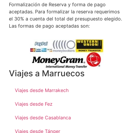
Formalización de Reserva y forma de pago
aceptadas. Para formalizar la reserva requerimos
el 30% a cuenta del total del presupuesto elegido.
Las formas de pago aceptadas son:
Viajes a Marruecos
Viajes desde Marrakech
Viajes desde Fez
Viajes desde Casablanca
Viajes desde Tánger