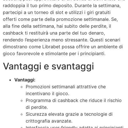
raddoppia il tuo primo deposito. Durante la settimana,
partecipi a un torneo di slot e utilizzi i giri gratuiti
offerti come parte della promozione settimanale. Se,
alla fine della settimana, hai subito delle perdite, il
cashback ti restituirà una parte del tuo denaro,
rendendo l’esperienza meno stressante. Questi scenari
dimostrano come Librabet possa offrire un ambiente di
gioco favorevole e stimolante per i principianti.
Vantaggi e svantaggi
Vantaggi:
Promozioni settimanali attrattive che
incentivano il gioco.
Programma di cashback che riduce il rischio
di perdite.
Sicurezza elevata grazie a tecnologie di
crittografia avanzate.
Interfaccia user-friendly adatta ai principianti.