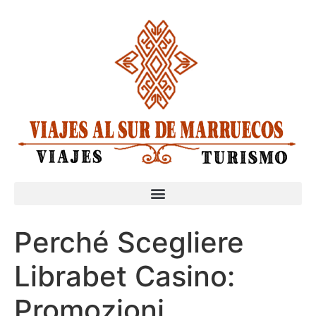
Perché Scegliere
Librabet Casino:
Promozioni