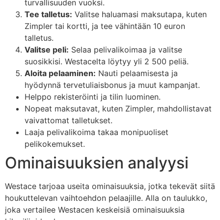
turvallisuuden vuoksi.
Tee talletus:
Valitse haluamasi maksutapa, kuten
Zimpler tai kortti, ja tee vähintään 10 euron
talletus.
Valitse peli:
Selaa pelivalikoimaa ja valitse
suosikkisi. Westacelta löytyy yli 2 500 peliä.
Aloita pelaaminen:
Nauti pelaamisesta ja
hyödynnä tervetuliaisbonus ja muut kampanjat.
Helppo rekisteröinti ja tilin luominen.
Nopeat maksutavat, kuten Zimpler, mahdollistavat
vaivattomat talletukset.
Laaja pelivalikoima takaa monipuoliset
pelikokemukset.
Ominaisuuksien analyysi
Westace tarjoaa useita ominaisuuksia, jotka tekevät siitä
houkuttelevan vaihtoehdon pelaajille. Alla on taulukko,
joka vertailee Westacen keskeisiä ominaisuuksia