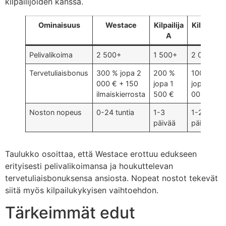
kilpailijoiden kanssa.
Ominaisuus
Westace
Kilpailija
Kilpailija
A
B
Pelivalikoima
2 500+
1 500+
2 000+
Tervetuliaisbonus
300 % jopa 2
200 %
100 %
000 € + 150
jopa 1
jopa 1
ilmaiskierrosta
500 €
000 €
Noston nopeus
0-24 tuntia
1-3
1-2
päivää
päivää
Taulukko osoittaa, että Westace erottuu edukseen
erityisesti pelivalikoimansa ja houkuttelevan
tervetuliaisbonuksensa ansiosta. Nopeat nostot tekevät
siitä myös kilpailukykyisen vaihtoehdon.
Tärkeimmät edut