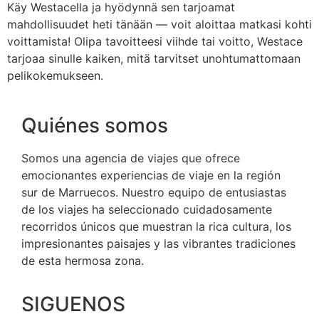
Käy Westacella ja hyödynnä sen tarjoamat
mahdollisuudet heti tänään — voit aloittaa matkasi kohti
voittamista! Olipa tavoitteesi viihde tai voitto, Westace
tarjoaa sinulle kaiken, mitä tarvitset unohtumattomaan
pelikokemukseen.
Quiénes somos
Somos una agencia de viajes que ofrece
emocionantes experiencias de viaje en la región
sur de Marruecos. Nuestro equipo de entusiastas
de los viajes ha seleccionado cuidadosamente
recorridos únicos que muestran la rica cultura, los
impresionantes paisajes y las vibrantes tradiciones
de esta hermosa zona.
SIGUENOS