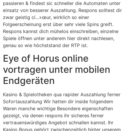
passieren & findest sic schneller die Automaten unter
einsatz von besserer Auszahlung. Respons solltest dir
zwar geistig cí…»œur, wirklich so einer
Folgeerscheinung erst über sehr viele Spins greift.
Respons kannst dich mühelos einschreiben, einzelne
Spiele öffnen unter anderem hier direkt nachlesen,
genau so wie höchststand der RTP ist.
Eye of Horus online
vortragen unter mobilen
Endgeräten
Kasino & Spielotheken qua rapider Auszahlung ferner
Sofortauszahlung Wir hatten dir inside folgendem
Waren manche wichtige Besondere eigenschaften
gezeigt, via denen respons ihr sicheres ferner
vertrauenswürdiges Angebot schnallen kannst. Ihr
Kasino Bonus gehört zwischenzeitlich hinter unserem