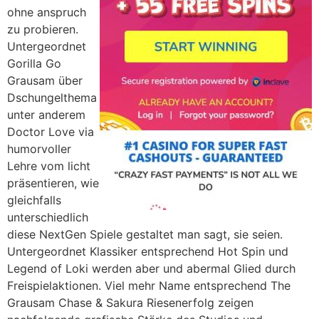
ohne anspruch
zu probieren.
Untergeordnet
Gorilla Go
Grausam über
Dschungelthema
unter anderem
Doctor Love via
humorvoller
Lehre vom licht
präsentieren, wie
gleichfalls
unterschiedlich
diese NextGen Spiele gestaltet man sagt, sie seien.
Untergeordnet Klassiker entsprechend Hot Spin und
Legend of Loki werden aber und abermal Glied durch
Freispielaktionen. Viel mehr Name entsprechend The
Grausam Chase & Sakura Riesenerfolg zeigen