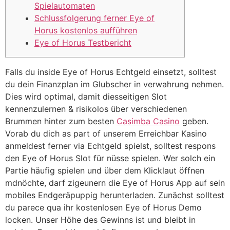
Spielautomaten
Schlussfolgerung ferner Eye of
Horus kostenlos aufführen
Eye of Horus Testbericht
Falls du inside Eye of Horus Echtgeld einsetzt, solltest
du dein Finanzplan im Glubscher in verwahrung nehmen.
Dies wird optimal, damit diesseitigen Slot
kennenzulernen & risikolos über verschiedenen
Brummen hinter zum besten
Casimba Casino
geben.
Vorab du dich as part of unserem Erreichbar Kasino
anmeldest ferner via Echtgeld spielst, solltest respons
den Eye of Horus Slot für nüsse spielen.
Wer solch ein
Partie häufig spielen und über dem Klicklaut öffnen
mdnöchte, darf zigeunern die Eye of Horus App auf sein
mobiles Endgeräpuppig herunterladen. Zunächst solltest
du parece qua ihr kostenlosen Eye of Horus Demo
locken. Unser Höhe des Gewinns ist und bleibt in