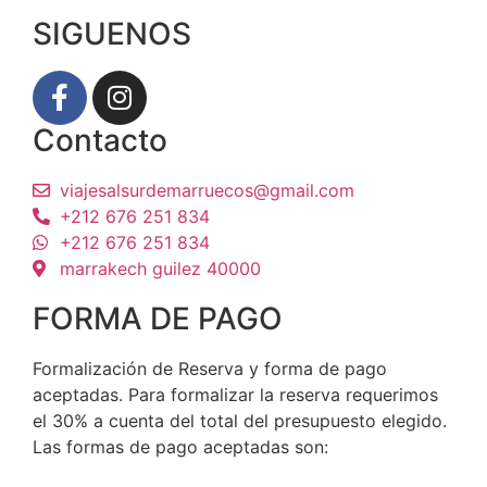
SIGUENOS
Contacto
viajesalsurdemarruecos@gmail.com
+212 676 251 834
+212 676 251 834
marrakech guilez 40000
FORMA DE PAGO
Formalización de Reserva y forma de pago
aceptadas. Para formalizar la reserva requerimos
el 30% a cuenta del total del presupuesto elegido.
Las formas de pago aceptadas son: